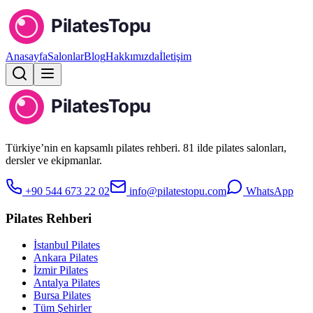
Anasayfa
Salonlar
Blog
Hakkımızda
İletişim
Türkiye’nin en kapsamlı pilates rehberi. 81 ilde pilates salonları,
dersler ve ekipmanlar.
+90 544 673 22 02
info@pilatestopu.com
WhatsApp
Pilates Rehberi
İstanbul Pilates
Ankara Pilates
İzmir Pilates
Antalya Pilates
Bursa Pilates
Tüm Şehirler