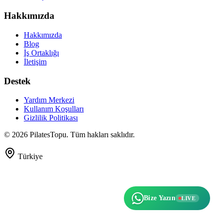
Hakkımızda
Hakkımızda
Blog
İş Ortaklığı
İletişim
Destek
Yardım Merkezi
Kullanım Koşulları
Gizlilik Politikası
©
2026
PilatesTopu. Tüm hakları saklıdır.
Türkiye
Bize Yazın
LIVE