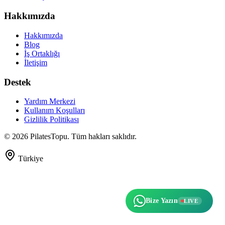
Hakkımızda
Hakkımızda
Blog
İş Ortaklığı
İletişim
Destek
Yardım Merkezi
Kullanım Koşulları
Gizlilik Politikası
©
2026
PilatesTopu. Tüm hakları saklıdır.
Türkiye
Bize Yazın
LIVE