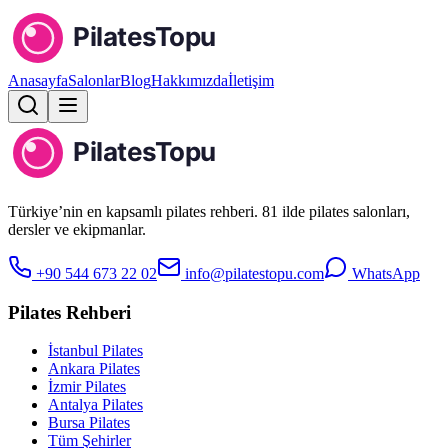
Anasayfa
Salonlar
Blog
Hakkımızda
İletişim
Türkiye’nin en kapsamlı pilates rehberi. 81 ilde pilates salonları,
dersler ve ekipmanlar.
+90 544 673 22 02
info@pilatestopu.com
WhatsApp
Pilates Rehberi
İstanbul Pilates
Ankara Pilates
İzmir Pilates
Antalya Pilates
Bursa Pilates
Tüm Şehirler