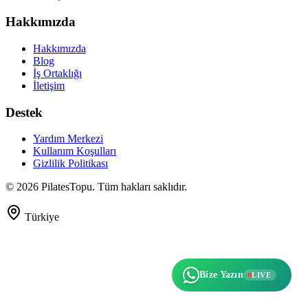
Hakkımızda
Hakkımızda
Blog
İş Ortaklığı
İletişim
Destek
Yardım Merkezi
Kullanım Koşulları
Gizlilik Politikası
©
2026
PilatesTopu. Tüm hakları saklıdır.
Türkiye
Bize Yazın
LIVE