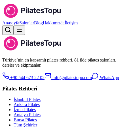
Anasayfa
Salonlar
Blog
Hakkımızda
İletişim
Türkiye’nin en kapsamlı pilates rehberi. 81 ilde pilates salonları,
dersler ve ekipmanlar.
+90 544 673 22 02
info@pilatestopu.com
WhatsApp
Pilates Rehberi
İstanbul Pilates
Ankara Pilates
İzmir Pilates
Antalya Pilates
Bursa Pilates
Tüm Şehirler