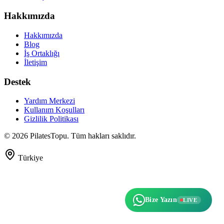
Hakkımızda
Hakkımızda
Blog
İş Ortaklığı
İletişim
Destek
Yardım Merkezi
Kullanım Koşulları
Gizlilik Politikası
©
2026
PilatesTopu. Tüm hakları saklıdır.
Türkiye
Bize Yazın
LIVE