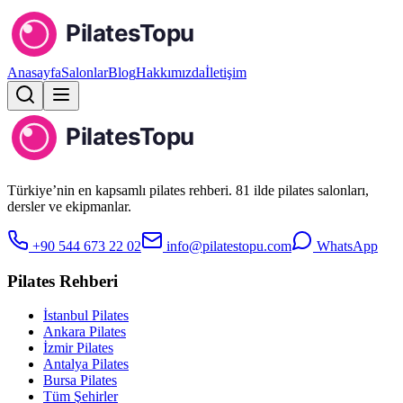
Anasayfa
Salonlar
Blog
Hakkımızda
İletişim
Türkiye’nin en kapsamlı pilates rehberi. 81 ilde pilates salonları,
dersler ve ekipmanlar.
+90 544 673 22 02
info@pilatestopu.com
WhatsApp
Pilates Rehberi
İstanbul Pilates
Ankara Pilates
İzmir Pilates
Antalya Pilates
Bursa Pilates
Tüm Şehirler