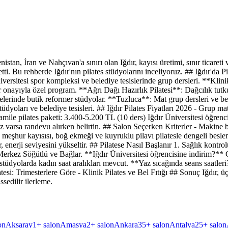
tan, İran ve Nahçıvan'a sınırı olan Iğdır, kayısı üretimi, sınır ticareti ve
 etti. Bu rehberde Iğdır'nın pilates stüdyolarını inceliyoruz. ## Iğdır'd
iversitesi spor kompleksi ve belediye tesislerinde grup dersleri. **Klini
 onayıyla özel program. **Ağrı Dağı Hazırlık Pilatesi**: Dağcılık tutkun
lerinde butik reformer stüdyolar. **Tuzluca**: Mat grup dersleri ve be
tüdyoları ve belediye tesisleri. ## Iğdır Pilates Fiyatları 2026 - Grup 
amile pilates paketi: 3.400-5.200 TL (10 ders) Iğdır Üniversitesi öğren
z varsa randevu alırken belirtin. ## Salon Seçerken Kriterler - Makine 
 meşhur kayısısı, boğ ekmeği ve kuyruklu pilavı pilatesle dengeli beslen
altır, enerji seviyesini yükseltir. ## Pilatese Nasıl Başlanır 1. Sağlık kon
Merkez Söğütlü ve Bağlar. **Iğdır Üniversitesi öğrencisine indirim?**
stüdyolarda kadın saat aralıkları mevcut. **Yaz sıcağında seans saatler
esi: Trimesterlere Göre - Klinik Pilates ve Bel Fıtığı ## Sonuç Iğdır, ü
sedilir ilerleme.
on
Aksaray
1
+ salon
Amasya
2
+ salon
Ankara
35
+ salon
Antalya
25
+ salon