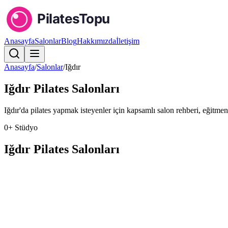
Anasayfa
Salonlar
Blog
Hakkımızda
İletişim
Anasayfa
/
Salonlar
/
Iğdır
Iğdır
Pilates Salonları
Iğdır'da pilates yapmak isteyenler için kapsamlı salon rehberi, eğitmen t
0
+ Stüdyo
Iğdır
Pilates Salonları