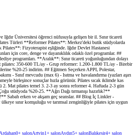
 Iğdır Üniversitesi öğrenci nüfusuyla gelişen bir il. Sınır ticareti
a Pilates Türleri **Reformer Pilates**: Merkez'deki butik stüdyolarda
k Pilates**: Fizyoterapist eşliğinde. Iğdır Devlet Hastanesi
ları için core, denge ve dayanıklılık odaklı özel programlar. ##
lediye programları. **Aralık**: Sınır ticareti yoğunluğundan dolayı
mat pilates: 350-600 TL/ay - Grup reformer: 1.200-1.800 TL/ay - Birebir
cilerine %20-25 indirim. ## Eğitmen Seçerken APPI, Polestar,
bakımı - Sınıf mevcudu (max 6) - Isıtma ve havalandırma (yazları aşırı
meyle birleşince sonuçlar hızla görünür. Pilates sıcak iklimde kas
trolü 2. Mat pilates temel 3. 2-3 ay sonra reformer 4. Haftada 2-3 gün
 Çoğu stüdyoda %20-25. **Ağrı Dağı tırmanışı hazırlık?**
i?** Sabah erken ve akşam geç seanslar. ## Blog İç Linkler -
ç ülkeye sınır komşuluğu ve tarımsal zenginliğiyle pilates için uygun
Ardahan
0
+ salon
Artvin
1
+ salon
Aydın
5
+ salon
Balıkesir
4
+ salon