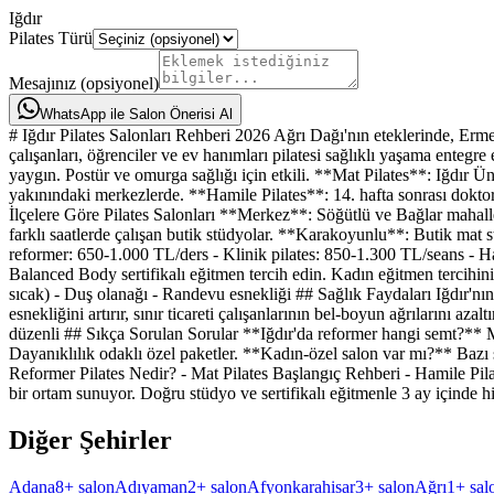
Iğdır
Pilates Türü
Mesajınız (opsiyonel)
WhatsApp ile Salon Önerisi Al
# Iğdır Pilates Salonları Rehberi 2026 Ağrı Dağı'nın eteklerinde, Ermenis
çalışanları, öğrenciler ve ev hanımları pilatesi sağlıklı yaşama entegre
yaygın. Postür ve omurga sağlığı için etkili. **Mat Pilates**: Iğdır Ün
yakınındaki merkezlerde. **Hamile Pilates**: 14. hafta sonrası doktor
İlçelere Göre Pilates Salonları **Merkez**: Söğütlü ve Bağlar mahalle
farklı saatlerde çalışan butik stüdyolar. **Karakoyunlu**: Butik mat s
reformer: 650-1.000 TL/ders - Klinik pilates: 850-1.300 TL/seans - H
Balanced Body sertifikalı eğitmen tercih edin. Kadın eğitmen tercihini
sıcak) - Duş olanağı - Randevu esnekliği ## Sağlık Faydaları Iğdır'nın
esnekliğini artırır, sınır ticareti çalışanlarının bel-boyun ağrılarını az
düzenli ## Sıkça Sorulan Sorular **Iğdır'da reformer hangi semt?** 
Dayanıklılık odaklı özel paketler. **Kadın-özel salon var mı?** Bazı 
Reformer Pilates Nedir? - Mat Pilates Başlangıç Rehberi - Hamile Pilat
bir ortam sunuyor. Doğru stüdyo ve sertifikalı eğitmenle 3 ay içinde his
Diğer Şehirler
Adana
8
+ salon
Adıyaman
2
+ salon
Afyonkarahisar
3
+ salon
Ağrı
1
+ sal