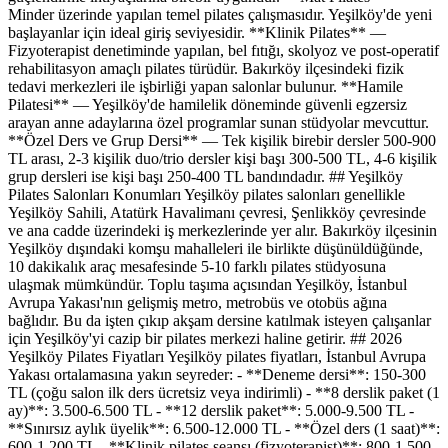
Minder üzerinde yapılan temel pilates çalışmasıdır. Yeşilköy'de yeni
başlayanlar için ideal giriş seviyesidir. **Klinik Pilates** —
Fizyoterapist denetiminde yapılan, bel fıtığı, skolyoz ve post-operatif
rehabilitasyon amaçlı pilates türüdür. Bakırköy ilçesindeki fizik
tedavi merkezleri ile işbirliği yapan salonlar bulunur. **Hamile
Pilatesi** — Yeşilköy'de hamilelik döneminde güvenli egzersiz
arayan anne adaylarına özel programlar sunan stüdyolar mevcuttur.
**Özel Ders ve Grup Dersi** — Tek kişilik birebir dersler 500-900
TL arası, 2-3 kişilik duo/trio dersler kişi başı 300-500 TL, 4-6 kişilik
grup dersleri ise kişi başı 250-400 TL bandındadır. ## Yeşilköy
Pilates Salonları Konumları Yeşilköy pilates salonları genellikle
Yeşilköy Sahili, Atatürk Havalimanı çevresi, Şenlikköy çevresinde
ve ana cadde üzerindeki iş merkezlerinde yer alır. Bakırköy ilçesinin
Yeşilköy dışındaki komşu mahalleleri ile birlikte düşünüldüğünde,
10 dakikalık araç mesafesinde 5-10 farklı pilates stüdyosuna
ulaşmak mümkündür. Toplu taşıma açısından Yeşilköy, İstanbul
Avrupa Yakası'nın gelişmiş metro, metrobüs ve otobüs ağına
bağlıdır. Bu da işten çıkıp akşam dersine katılmak isteyen çalışanlar
için Yeşilköy'yi cazip bir pilates merkezi haline getirir. ## 2026
Yeşilköy Pilates Fiyatları Yeşilköy pilates fiyatları, İstanbul Avrupa
Yakası ortalamasına yakın seyreder: - **Deneme dersi**: 150-300
TL (çoğu salon ilk ders ücretsiz veya indirimli) - **8 derslik paket (1
ay)**: 3.500-6.500 TL - **12 derslik paket**: 5.000-9.500 TL -
**Sınırsız aylık üyelik**: 6.500-12.000 TL - **Özel ders (1 saat)**:
600-1.200 TL - **Klinik pilates seansı (fizyoterapist)**: 800-1.500