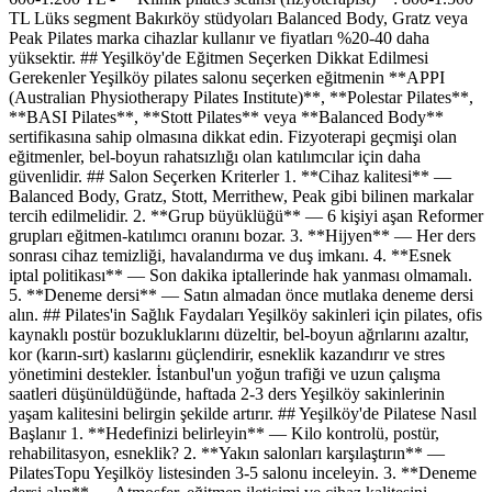
TL Lüks segment Bakırköy stüdyoları Balanced Body, Gratz veya
Peak Pilates marka cihazlar kullanır ve fiyatları %20-40 daha
yüksektir. ## Yeşilköy'de Eğitmen Seçerken Dikkat Edilmesi
Gerekenler Yeşilköy pilates salonu seçerken eğitmenin **APPI
(Australian Physiotherapy Pilates Institute)**, **Polestar Pilates**,
**BASI Pilates**, **Stott Pilates** veya **Balanced Body**
sertifikasına sahip olmasına dikkat edin. Fizyoterapi geçmişi olan
eğitmenler, bel-boyun rahatsızlığı olan katılımcılar için daha
güvenlidir. ## Salon Seçerken Kriterler 1. **Cihaz kalitesi** —
Balanced Body, Gratz, Stott, Merrithew, Peak gibi bilinen markalar
tercih edilmelidir. 2. **Grup büyüklüğü** — 6 kişiyi aşan Reformer
grupları eğitmen-katılımcı oranını bozar. 3. **Hijyen** — Her ders
sonrası cihaz temizliği, havalandırma ve duş imkanı. 4. **Esnek
iptal politikası** — Son dakika iptallerinde hak yanması olmamalı.
5. **Deneme dersi** — Satın almadan önce mutlaka deneme dersi
alın. ## Pilates'in Sağlık Faydaları Yeşilköy sakinleri için pilates, ofis
kaynaklı postür bozukluklarını düzeltir, bel-boyun ağrılarını azaltır,
kor (karın-sırt) kaslarını güçlendirir, esneklik kazandırır ve stres
yönetimini destekler. İstanbul'un yoğun trafiği ve uzun çalışma
saatleri düşünüldüğünde, haftada 2-3 ders Yeşilköy sakinlerinin
yaşam kalitesini belirgin şekilde artırır. ## Yeşilköy'de Pilatese Nasıl
Başlanır 1. **Hedefinizi belirleyin** — Kilo kontrolü, postür,
rehabilitasyon, esneklik? 2. **Yakın salonları karşılaştırın** —
PilatesTopu Yeşilköy listesinden 3-5 salonu inceleyin. 3. **Deneme