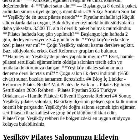
dersi alın** — Atmosfer, eğitmen iletişimi ve cihaz kalitesini
değerlendirin. 4. **Paket satın alın** — Başlangıçta 8 derslik paket,
ardından sınırsız üyeliğe geçiş mantıklıdır. ## Sıkça Sorulan Sorular
**Yeşilköy'de en ucuz pilates nerede?** Fiyatlar mahalle içi küçük
stüdyolarda daha uygun, Bakırköy merkezindeki butik stüdyolarda
daha yüksektir. 3.500 TL altı 8 derslik paket bulmak mümkündür.
**Pilates haftada kaç gün yapılmalı?** Başlangıç için haftada 2
gün, ilerleyen seviyede 3-4 gün önerilir. **Yeşilköy'de erkeklere
özel pilates var mı?** Çoğu Yeşilköy salonu karma derslere açıktır.
Bazı stüdyolarda erkek özel Reformer grupları da bulunur.
**Hamileyim, Yeşilköy'de pilates yapabilir miyim?** Evet, hamile
pilatesi sertifikalı eğitmenlerin olduğu salonları tercih edin ve
mutlaka doktorunuza danışın. **Yeşilköy pilates salonlarında
deneme dersi ücretsiz mi?** Çoğu salon ilk dersi indirimli (%50
civarı) sunar, bazıları tamamen ücretsizdir. ## Blog İç Linkler -
Reformer Pilates Nedir? Mat Pilates ile Farkları - Pilates Eğitmen
Sertifikaları 2026 Rehberi - Pilates Fiyatları 2026 Türkiye
Ortalaması - Hamile Pilatesi: Güvenli Egzersiz Rehberi ## Sonuç
Yeşilköy pilates salonları, Bakırköy ilçesinin gelişen spor kültürünün
önemli bir parçasıdır. Yeşilköy'de doğru salonu seçmek için eğitmen
sertifikası, cihaz kalitesi ve grup büyüklüğüne dikkat edin.
PilatesTopu Yeşilköy rehberi ile bölgenizdeki en uygun stüdyoyu
kolayca bulabilirsiniz.
Yeşilköy
Pilates Salonunuzu Ekleyin