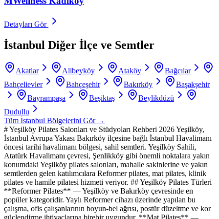
MWellness Kadıköy
Detayları Gör
İstanbul
Diğer İlçe ve Semtler
Akatlar
Alibeyköy
Ataköy
Bağcılar
Bahçelievler
Bahçeşehir
Bakırköy
Başakşehir
Bayrampaşa
Beşiktaş
Beylikdüzü
Dudullu
Tüm
İstanbul
Bölgelerini Gör →
# Yeşilköy Pilates Salonları ve Stüdyoları Rehberi 2026 Yeşilköy,
İstanbul Avrupa Yakası Bakırköy ilçesine bağlı İstanbul Havalimanı
öncesi tarihi havalimanı bölgesi, sahil semtleri. Yeşilköy Sahili,
Atatürk Havalimanı çevresi, Şenlikköy gibi önemli noktalara yakın
konumdaki Yeşilköy pilates salonları, mahalle sakinlerine ve yakın
semtlerden gelen katılımcılara Reformer pilates, mat pilates, klinik
pilates ve hamile pilatesi hizmeti veriyor. ## Yeşilköy Pilates Türleri
**Reformer Pilates** — Yeşilköy ve Bakırköy çevresinde en
popüler kategoridir. Yaylı Reformer cihazı üzerinde yapılan bu
çalışma, ofis çalışanlarının boyun-bel ağrısı, postür düzeltme ve kor
güçlendirme ihtiyaçlarına birebir uygundur. **Mat Pilates** —