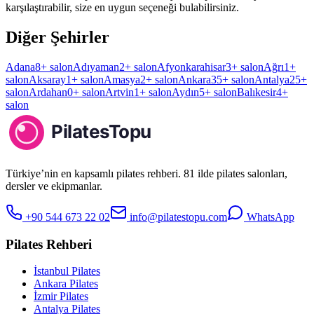
Diğer Şehirler
Adana
8
+ salon
Adıyaman
2
+ salon
Afyonkarahisar
3
+ salon
Ağrı
1
+
salon
Aksaray
1
+ salon
Amasya
2
+ salon
Ankara
35
+ salon
Antalya
25
+
salon
Ardahan
0
+ salon
Artvin
1
+ salon
Aydın
5
+ salon
Balıkesir
4
+
salon
Türkiye’nin en kapsamlı pilates rehberi. 81 ilde pilates salonları,
dersler ve ekipmanlar.
+90 544 673 22 02
info@pilatestopu.com
WhatsApp
Pilates Rehberi
İstanbul Pilates
Ankara Pilates
İzmir Pilates
Antalya Pilates