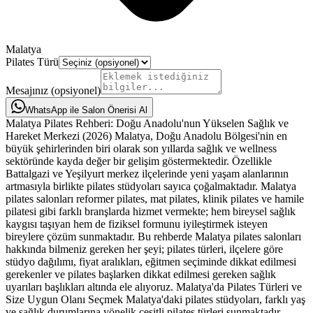
Malatya
Pilates Türü
Mesajınız (opsiyonel)
WhatsApp ile Salon Önerisi Al
Malatya Pilates Rehberi: Doğu Anadolu'nun Yükselen Sağlık ve Hareket Merkezi (2026) Malatya, Doğu Anadolu Bölgesi'nin en büyük şehirlerinden biri olarak son yıllarda sağlık ve wellness sektöründe kayda değer bir gelişim göstermektedir. Özellikle Battalgazi ve Yeşilyurt merkez ilçelerinde yeni yaşam alanlarının artmasıyla birlikte pilates stüdyoları sayıca çoğalmaktadır. Malatya pilates salonları reformer pilates, mat pilates, klinik pilates ve hamile pilatesi gibi farklı branşlarda hizmet vermekte; hem bireysel sağlık kaygısı taşıyan hem de fiziksel formunu iyileştirmek isteyen bireylere çözüm sunmaktadır. Bu rehberde Malatya pilates salonları hakkında bilmeniz gereken her şeyi; pilates türleri, ilçelere göre stüdyo dağılımı, fiyat aralıkları, eğitmen seçiminde dikkat edilmesi gerekenler ve pilates başlarken dikkat edilmesi gereken sağlık uyarıları başlıkları altında ele alıyoruz. Malatya'da Pilates Türleri ve Size Uygun Olanı Seçmek Malatya'daki pilates stüdyoları, farklı yaş ve sağlık durumlarına yönelik çeşitli pilates türleri sunmaktadır. Doğru pilates türünü seçmek, hedeflerinize hızlı ve güvenli ulaşmanızda belirleyicidir. Reformer Pilates Malatya: Malatya'da en çok tercih edilen pilates türü reformer pilatestir. Yaylı reformer aleti üzerinde yapılan bu yöntem, tüm kas gruplarını dengeli çalıştırır ve özellikle duruş bozuklukları, bel ve boyun ağrıları ile kas zayıflığı yaşayan bireyler için etkili sonuçlar verir. Malatya'daki reformer pilates stüdyoları çoğunlukla Yeşilyurt ve Battalgazi'nin merkez mahallelerinde konumlanmıştır. Mat Pilates Malatya: Alet kullanılmadan mat üzerinde yapılan klasik pilates yöntemidir. Mat pilates, pilatese yeni başlayanlar için uygun bir giriş noktasıdır; hem fiyat hem de öğrenme eğrisi açısından başlangıç dostudur. Malatya'daki mat pilates dersleri genellikle 6-10 kişilik küçük gruplar halinde düzenlenmektedir. Klinik Pilates Malatya: Fizyoterapist eşliğinde uygulanan terapötik pilates yöntemidir. Malatya'da klinik pilates özellikle fizyoterapi klinikleri bünyesinde sunulmakta; bel fıtığı, boyun düzleşmesi, skolyoz, diz problemleri ve ameliyat sonrası rehabilitasyon süreçlerinde tercih edilmektedir. Klinik pilates seansları birebir uygulanır ve kişinin sağlık durumuna göre özelleştirilmiş program oluşturulur. Hamile Pilatesi Malatya: Gebelik döneminde güvenli egzersiz arayan anne adayları için özel olarak tasarlanmış pilates programıdır. Malatya'daki hamile pilatesi programları, gebelikte sırt ağrısını azaltma, pelvik taban kaslarını güçlendirme, doğuma hazırlık ve doğum sonrası toparlanma konularında fayda sağlamaktadır. Hamile pilatesine başlamadan önce mutlaka doktor onayı alınmalıdır. Aletli Pilates Malatya: Cadillac, wunda chair ve ladder barrel gibi farklı pilates aletlerinin kullanıldığı kapsamlı bir yöntemdir. Malatya'da aletli pilates sunan stüdyo sayısı henüz sınırlıdır ancak tam donanımlı merkezler Yeşilyurt'ta hizmet vermeye başlamıştır. Malatya İlçelerine Göre Pilates Salonları Malatya'nın büyükşehir dönüşümünün ardından oluşan iki merkez ilçesi, pilates salonu yoğunluğu açısından farklı profiller sergilemektedir. Yeşilyurt Pilates Salonları: Yeşilyurt, Malatya'nın modern konut projelerinin yoğunlaştığı, genç nüfusun yüksek olduğu merkez ilçedir. İnönü Üniversitesi'ne yakınlığı ve yeni yaşam alanlarının çoğalması nedeniyle Yeşilyurt'ta pilates stüdyosu sayısı son yıllarda hızla artmıştır. Reformer pilates ve aletli pilates sunan modern stüdyolar genellikle bu ilçede yer almaktadır. Battalgazi Pilates Salonları: Battalgazi, Malatya'nın tarihi ve idari merkezi konumundadır. İlçede hem geleneksel mat pilates stüdyoları hem de fizyoterapi merkezleri bünyesindeki klinik pilates üniteleri bulunmaktadır. Özellikle hastane yakınlarındaki fizyoterapi merkezleri, ameliyat sonrası rehabilitasyon ve kronik ağrı tedavisi için klinik pilates hizmeti sunmaktadır. Malatya Pilates Fiyatları 2026 Malatya pilates fiyatları; stüdyonun lokasyonu, pilates türü, ders formatı (birebir veya grup) ve eğitmen deneyimine göre değişmektedir. Büyük şehirlere kıyasla Malatya'daki pilates fiyatları genel olarak daha uygun seviyededir. Reformer pilates dersleri mat pilatese göre daha yüksek fiyatlı olmakla birlikte, birebir özel dersler grup derslerine göre belirgin şekilde daha pahalıdır. Fiyat karşılaştırması yaparken ders süresi, grup büyüklüğü, eğitmen sertifikaları, stüdyonun ekipman kalitesi ve sunulan ek hizmetlere (duş, soyunma odası, otopark) dikkat edilmelidir. Malatya'daki stüdyoların çoğu ilk üyelik için indirimli deneme paketi sunmaktadır; bu paketler stüdyoyu tanımak açısından değerli bir fırsattır. Malatya'da Pilates Eğitmeni Nasıl Seçilir? Nitelikli bir pilates eğitmeni, güvenli ve sonuç odaklı bir antrenman deneyimi için belirleyicidir. Malatya'da pilates eğitmeni seçerken dikkat etmeniz gereken kriterler: Sertifikasyon: Uluslararası geçerliliği olan pilates sertifika programlarından (BASI, Stott Pilates, Polestar, Peak Pilates, Balanced Body) mezun olmuş eğitmenler tercih edilmelidir. Sertifika bilgileri çoğu stüdyonun web sitesinde veya sosyal medya hesaplarında paylaşılmaktadır. Deneyim ve Uzmanlık: Eğitmenin toplam pilates deneyimi ve özel sağlık durumlarına (hamilelik, bel fıtığı, skolyoz) yönelik uzmanlığı önemlidir. Malatya'da özellikle fizyoterapi kökenli pilates eğitmenleri klinik pilates ve rehabilitasyon konusunda güçlüdür. İletişim ve Bireysel Dikkat: İyi bir eğitmen, ders sırasında her katılımcıya bireysel olarak dikkat eder, form düzeltmeleri yapar ve kişinin fiziksel sınırlarını gözetir. Küçük grup ya da birebir ders, özellikle başlangıç seviyesi için daha verimlidir. Malatya Pilates Salonlarında Nelere Dikkat Etmelisiniz? Hijyen ve Havalandırma: Stüdyonun genel temizliği, ekipmanların ders aralarında dezenfekte edilmesi ve iyi bir havalandırma sistemi, sağlıklı bir antrenman deneyimi için kritik öneme sahiptir. Ekipman Kalitesi: Reformer makinelerinin markası ve bakım durumu ders kalitesini doğrudan etkiler. Balanced Body, Merrithew ve Peak Pilates gibi dünya markalarının ekipmanları profesyonel stüdyolarda standart hâle gelmiştir. Konum ve Ulaşım: Malatya'nın iki merkez ilçesi arasındaki geçiş süreleri kısadır ancak eve veya işyerine yakın bir stüdyo düzenli devam edebilmek açısından avantaj sağlar. Toplu taşıma duraklarına yakınlık özellikle öğrenci ve çalışan kesim için önemlidir. Ders Programı Esnekliği: Sabah erken saatlerden akşam geç saatlere kadar ders seçeneği sunan stüdyolar, yoğun iş tempolarına uyum sağlamayı kolaylaştırır. Online randevu ve kolay iptal sistemi olan stüdyolar pratiklik açısından avantaj sağlar. Deneme Dersi İmkanı: Malatya'daki pilates stüdyolarının önemli bir kısmı yeni üyeler için indirimli veya ücretsiz deneme dersi sunmaktadır. Deneme dersi, stüdyonun atmosferini, eğitmen kalitesini ve beklentilerinize uygunluğunu değerlendirmek için en doğru yoldur. Pilates'in Malatya'da Yaygınlaşan Sağlık Faydaları Düzenli pilates uygulaması, birçok fiziksel ve zihinsel fayda sağlar. Malatya'da masa başı çalışanların, öğretmenlerin, sağlık çalışanlarının ve üniversite öğrencilerinin artan ilgisi, pilates'in sağladığı aşağıdaki faydalarla açıklanabilir: Duruş Düzeltme ve Omurga Sağlığı: Uzun süre oturarak çalışan bireylerde sıkça görülen kamburluk, boyun düzleşmesi ve bel ağrısı gibi problemlerin önlenmesinde ve tedavisinde pilates etkilidir. Core Güçlendirme: Pilates'in temel prensiplerinden biri olan core (merkez) kaslarının güçlendirilmesi, günlük yaşamda daha iyi denge, koordinasyon ve fonksiyonel güç sağlar. Esneklik ve Hareketlilik: Pilates egzersizleri kasları uzatarak esnekliği artırır ve eklem hareketliliğini geliştirir; yaşa bağlı hareket kısıtlılığının önlenmesinde değerlidir. Stres Azaltma: Kontrollü nefes teknikleri ve bilinçli hareket yaklaşımı stres hormonlarını azaltmaya yardımcı olur. Rehabilitasyon: Klinik pilates, bel fıtığı, boyun fıtığı, omuz problemleri, diz sorunları ve ameliyat sonrası iyileşme süreçlerinde destekleyici bir tedavi yöntemi olarak kullanılmaktadır. Kilo Kontrolü ve Vücut Şekillendirme: Düzenli pilates pratiği metabolizmayı destekler; özellikle reformer pilates kasları tonlama ve vücudu şekillendirme konusunda etkili sonuçlar vermektedir. Malatya'da Pilatese Nasıl Başlanır? Hedef belirleyin: Duruş düzeltme, ağrı giderme, kilo verme, esneklik veya genel fitness hedefinize göre uygun pilates türünü ve stüdyoyu seçin. Sağlık durumunuzu değerlendirin: Bel fıtığı, eklem problemi, hamilelik gibi sağlık koşullarınız varsa pilatese başlamadan önce doktorunuza danışın. Malatya'daki stüdyoların çoğu ilk dersten önce sağlık anketi doldurmaktadır. Deneme dersi alın: 2-3 farklı stüdyoda deneme dersi alarak atmosferi, eğitmeni ve ders formatını değerlendirin. Düzenli devam edin: Pilatesten maksimum fayda için haftada en az 2-3 seans önerilmektedir. Eve veya işyerine yakın bir stüdyo seçmek düzenliliği kolaylaştırır. Malatya Pilates Salonları Hakkında Sıkça Sorulan Sorular Malatya'da pilates fiyatları ne kadar? Malatya'da pilates fiyatları stüdyonun lokasyonu, pilates türü ve ders formatına göre değişmektedir. Reformer pilates dersleri genellikle mat pilatese göre daha yüksek fiyatlıdır; birebir özel dersler grup derslerine kıyasla daha pahalıdır. Güncel fiyatlar için stüdyoların detay sayfalarını veya iletişim bilgilerini kullanabilirsiniz. Malatya'nın neresinde pilates salonu var? Malatya'da pilates stüdyoları ağırlıklı olarak Yeşilyurt ve Battalgazi merkez ilçelerinde yoğunlaşmaktadır. Yeşilyurt'ta modern reformer pilates stüdyoları, Battalgazi'de ise mat pilates ve klinik pilates hizmeti sunan merkezler bulunmaktadır. Malatya'da klinik pilates nerede yapılır? Malatya'da klinik pilates, çoğunlukla fizyoterapi klinikleri bünyesinde sunulmaktadır. Bel fıtığı, boyun fıtığı, skolyoz ve ameliyat sonrası rehabilitasyon için klinik pilates tercih edilmektedir. Fizyoterapist eşliğinde birebir olarak uygulanır. Malatya'da hamile pilatesi yaptıran stüdyo var mı? Malatya'daki bazı s