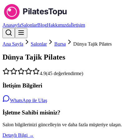
Anasayfa
Salonlar
Blog
Hakkımızda
İletişim
Ana Sayfa
Salonlar
Bursa
Dünya Tajik Pilates
Dünya Tajik Pilates
4.9
(
45
değerlendirme)
İletişim Bilgileri
WhatsApp ile Ulaş
İşletme Sahibi misiniz?
Salon bilgilerinizi güncelleyin ve daha fazla müşteriye ulaşın.
Detaylı Bilgi →