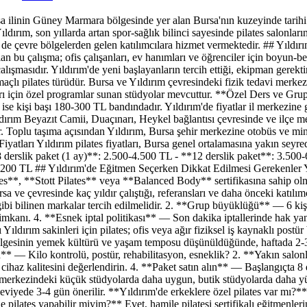
sa ilinin Güney Marmara bölgesinde yer alan Bursa'nın kuzeyinde tarihi 
ldırım, son yıllarda artan spor-sağlık bilinci sayesinde pilates salonlar
 de çevre bölgelerden gelen katılımcılara hizmet vermektedir. ## Yıldı
n bu çalışma; ofis çalışanları, ev hanımları ve öğrenciler için boyun-be
ışmasıdır. Yıldırım'de yeni başlayanların tercih ettiği, ekipman gerekti
amaçlı pilates türüdür. Bursa ve Yıldırım çevresindeki fizik tedavi merke
ı için özel programlar sunan stüdyolar mevcuttur. **Özel Ders ve Grup 
ri ise kişi başı 180-300 TL bandındadır. Yıldırım'de fiyatlar il merkezin
dırım Beyazıt Camii, Duaçınarı, Heykel bağlantısı çevresinde ve ilçe me
Toplu taşıma açısından Yıldırım, Bursa şehir merkezine otobüs ve minib
es Fiyatları Yıldırım pilates fiyatları, Bursa genel ortalamasına yakın 
*8 derslik paket (1 ay)**: 2.500-4.500 TL - **12 derslik paket**: 3.500
-1.200 TL ## Yıldırım'de Eğitmen Seçerken Dikkat Edilmesi Gerekenler 
tes**, **Stott Pilates** veya **Balanced Body** sertifikasına sahip ol
sa ve çevresinde kaç yıldır çalıştığı, referansları ve daha önceki katılım
bi bilinen markalar tercih edilmelidir. 2. **Grup büyüklüğü** — 6 kişi
 imkanı. 4. **Esnek iptal politikası** — Son dakika iptallerinde hak
ıldırım sakinleri için pilates; ofis veya ağır fiziksel iş kaynaklı postür 
bölgesinin yemek kültürü ve yaşam temposu düşünüldüğünde, haftada 2-3 p
yin** — Kilo kontrolü, postür, rehabilitasyon, esneklik? 2. **Yakın salon
ihaz kalitesini değerlendirin. 4. **Paket satın alın** — Başlangıçta 8 de
e merkezindeki küçük stüdyolarda daha uygun, butik stüdyolarda daha y
eviyede 3-4 gün önerilir. **Yıldırım'de erkeklere özel pilates var mı?*
pilates yapabilir miyim?** Evet, hamile pilatesi sertifikalı eğitmenler