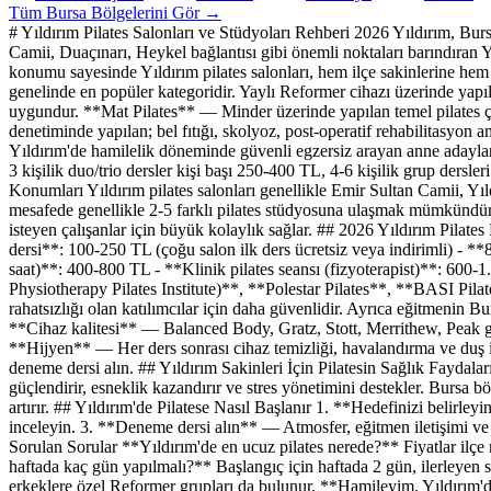
Tüm
Bursa
Bölgelerini Gör →
# Yıldırım Pilates Salonları ve Stüdyoları Rehberi 2026 Yıldırım, Bur
Camii, Duaçınarı, Heykel bağlantısı gibi önemli noktaları barındıran Yı
konumu sayesinde Yıldırım pilates salonları, hem ilçe sakinlerine hem
genelinde en popüler kategoridir. Yaylı Reformer cihazı üzerinde yapıla
uygundur. **Mat Pilates** — Minder üzerinde yapılan temel pilates çal
denetiminde yapılan; bel fıtığı, skolyoz, post-operatif rehabilitasyon 
Yıldırım'de hamilelik döneminde güvenli egzersiz arayan anne adaylar
3 kişilik duo/trio dersler kişi başı 250-400 TL, 4-6 kişilik grup dersle
Konumları Yıldırım pilates salonları genellikle Emir Sultan Camii, Yıl
mesafede genellikle 2-5 farklı pilates stüdyosuna ulaşmak mümkündür. 
isteyen çalışanlar için büyük kolaylık sağlar. ## 2026 Yıldırım Pilat
dersi**: 100-250 TL (çoğu salon ilk ders ücretsiz veya indirimli) - *
saat)**: 400-800 TL - **Klinik pilates seansı (fizyoterapist)**: 600
Physiotherapy Pilates Institute)**, **Polestar Pilates**, **BASI Pila
rahatsızlığı olan katılımcılar için daha güvenlidir. Ayrıca eğitmenin Bur
**Cihaz kalitesi** — Balanced Body, Gratz, Stott, Merrithew, Peak gi
**Hijyen** — Her ders sonrası cihaz temizliği, havalandırma ve duş
deneme dersi alın. ## Yıldırım Sakinleri İçin Pilatesin Sağlık Faydaları Y
güçlendirir, esneklik kazandırır ve stres yönetimini destekler. Bursa 
artırır. ## Yıldırım'de Pilatese Nasıl Başlanır 1. **Hedefinizi belirle
inceleyin. 3. **Deneme dersi alın** — Atmosfer, eğitmen iletişimi ve c
Sorulan Sorular **Yıldırım'de en ucuz pilates nerede?** Fiyatlar ilç
haftada kaç gün yapılmalı?** Başlangıç için haftada 2 gün, ilerleyen s
erkeklere özel Reformer grupları da bulunur. **Hamileyim, Yıldırım'de 