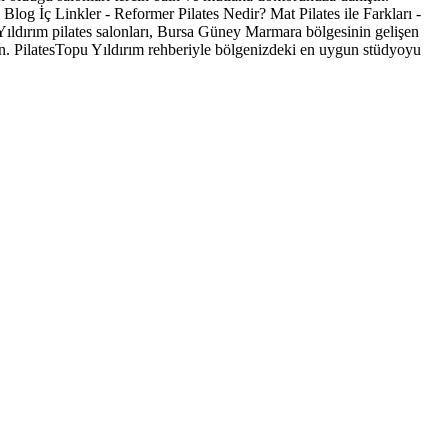
 Blog İç Linkler - Reformer Pilates Nedir? Mat Pilates ile Farkları -
 Yıldırım pilates salonları, Bursa Güney Marmara bölgesinin gelişen
din. PilatesTopu Yıldırım rehberiyle bölgenizdeki en uygun stüdyoyu