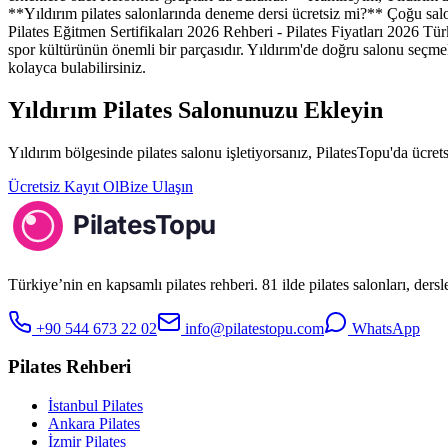
**Yıldırım pilates salonlarında deneme dersi ücretsiz mi?** Çoğu salon 
Pilates Eğitmen Sertifikaları 2026 Rehberi - Pilates Fiyatları 2026 T
spor kültürünün önemli bir parçasıdır. Yıldırım'de doğru salonu seçme
kolayca bulabilirsiniz.
Yıldırım
Pilates Salonunuzu Ekleyin
Yıldırım
bölgesinde pilates salonu işletiyorsanız, PilatesTopu'da ücret
Ücretsiz Kayıt Ol
Bize Ulaşın
Türkiye’nin en kapsamlı pilates rehberi. 81 ilde pilates salonları, ders
+90 544 673 22 02
info@pilatestopu.com
WhatsApp
Pilates Rehberi
İstanbul Pilates
Ankara Pilates
İzmir Pilates