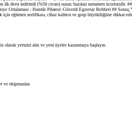
ilk dersi indirimli (%50 civarı) sunar, bazıları tamamen ücretsizdir. ##
ürkiye Ortalaması - Hamile Pilatesi: Güvenli Egzersiz Rehberi ## Sonuç
k için eğitmen sertifikası, cihaz kalitesi ve grup büyüklüğüne dikkat e
siz olarak yerinizi alın ve yeni üyeler kazanmaya başlayın.
ler ve ekipmanlar.