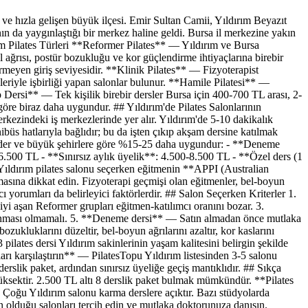
ve hızla gelişen büyük ilçesi. Emir Sultan Camii, Yıldırım Beyazıt
ının da yaygınlaştığı bir merkez haline geldi. Bursa il merkezine yakın
rım Pilates Türleri **Reformer Pilates** — Yıldırım ve Bursa
l ağrısı, postür bozukluğu ve kor güçlendirme ihtiyaçlarına birebir
rmeyen giriş seviyesidir. **Klinik Pilates** — Fizyoterapist
zleriyle işbirliği yapan salonlar bulunur. **Hamile Pilatesi** —
Dersi** — Tek kişilik birebir dersler Bursa için 400-700 TL arası, 2-
e göre biraz daha uygundur. ## Yıldırım'de Pilates Salonlarının
rkezindeki iş merkezlerinde yer alır. Yıldırım'de 5-10 dakikalık
üs hatlarıyla bağlıdır; bu da işten çıkıp akşam dersine katılmak
seyreder ve büyük şehirlere göre %15-25 daha uygundur: - **Deneme
-6.500 TL - **Sınırsız aylık üyelik**: 4.500-8.500 TL - **Özel ders (1
Yıldırım pilates salonu seçerken eğitmenin **APPI (Australian
masına dikkat edin. Fizyoterapi geçmişi olan eğitmenler, bel-boyun
cı yorumları da belirleyici faktörlerdir. ## Salon Seçerken Kriterler 1.
yi aşan Reformer grupları eğitmen-katılımcı oranını bozar. 3.
 yanması olmamalı. 5. **Deneme dersi** — Satın almadan önce mutlaka
bozukluklarını düzeltir, bel-boyun ağrılarını azaltır, kor kaslarını
ilates dersi Yıldırım sakinlerinin yaşam kalitesini belirgin şekilde
ları karşılaştırın** — PilatesTopu Yıldırım listesinden 3-5 salonu
rslik paket, ardından sınırsız üyeliğe geçiş mantıklıdır. ## Sıkça
üksektir. 2.500 TL altı 8 derslik paket bulmak mümkündür. **Pilates
* Çoğu Yıldırım salonu karma derslere açıktır. Bazı stüdyolarda
in olduğu salonları tercih edin ve mutlaka doktorunuza danışın.