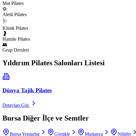
Mat Pilates
⚙️
Aletli Pilates
🩺
Klinik Pilates
🤰
Hamile Pilates
👥
Grup Dersleri
Yıldırım
Pilates Salonları Listesi
Dünya Tajik Pilates
Detayları Gör
Bursa
Diğer İlçe ve Semtler
Bursa Yenişehir
Görükle
Mudanya
Nilüfer