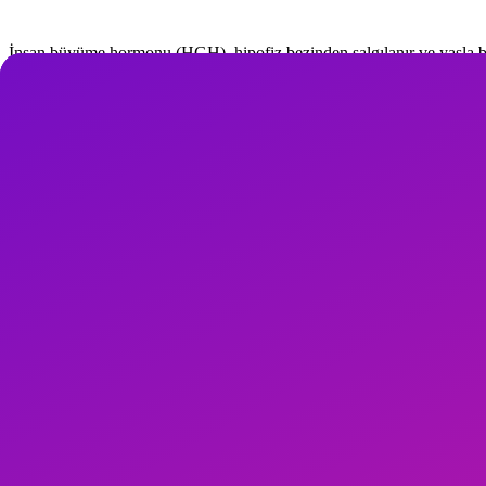
İnsan büyüme hormonu (HGH), hipofiz bezinden salgılanır ve yaşla bi
%45'e kadar artırdığını göstermiştir. Bu artış uyku derinliği ve anabolik
Sarkopeni: Yaşa Bağlı Kas Kaybı
65 yaş üstünde her yıl %1-2 kas kütlesi kaybı gözlenir. Journal of the 
HGH Uyarıcı Pilates Protokolü
Büyük kas gruplarını çalıştıran, 60-90 saniye süren egzersiz bloklar
Uyku ve HGH İlişkisi
HGH'nin %70'i derin uyku (N3) sırasında salgılanır. Akşam yavaş pila
Sık Sorulan Sorular
Yaşlanma karşıtı en iyi pilates stili?
Reformer tabanlı direnç pilates + haftada 1 gün yoga style stretching 