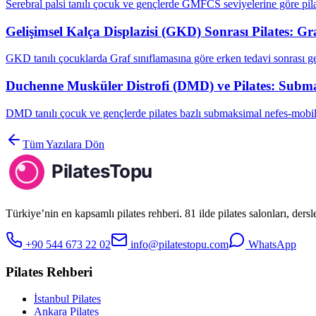
Serebral palsi tanılı çocuk ve gençlerde GMFCS seviyelerine göre pila
Gelişimsel Kalça Displazisi (GKD) Sonrası Pilates: G
GKD tanılı çocuklarda Graf sınıflamasına göre erken tedavi sonrası g
Duchenne Musküler Distrofi (DMD) ve Pilates: Subma
DMD tanılı çocuk ve gençlerde pilates bazlı submaksimal nefes-mobil
Tüm Yazılara Dön
Türkiye’nin en kapsamlı pilates rehberi. 81 ilde pilates salonları, ders
+90 544 673 22 02
info@pilatestopu.com
WhatsApp
Pilates Rehberi
İstanbul Pilates
Ankara Pilates