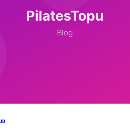
eing 2018).
el yöntemler önerilir.
şım