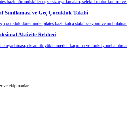
tes bazlı nöromüsküler egzersiz uyarlamaları, selektif motor kontrol ve
raf Sınıflaması ve Geç Çocukluk Takibi
eç çocukluk döneminde pilates bazlı kalça stabilizasyonu ve ambulatua
ksimal Aktivite Rehberi
ite uyarlaması; eksantrik yüklenmeden kaçınma ve fonksiyonel ambulas
ler ve ekipmanlar.