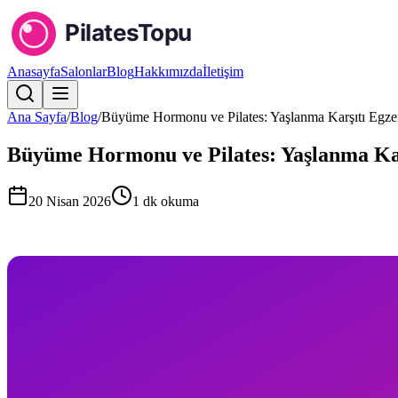
Anasayfa
Salonlar
Blog
Hakkımızda
İletişim
Ana Sayfa
/
Blog
/
Büyüme Hormonu ve Pilates: Yaşlanma Karşıtı Egzer
Büyüme Hormonu ve Pilates: Yaşlanma Kar
20 Nisan 2026
1
dk okuma