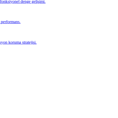
 fonksiyonel denge gelişimi.
r performans.
yon koruma stratejisi.