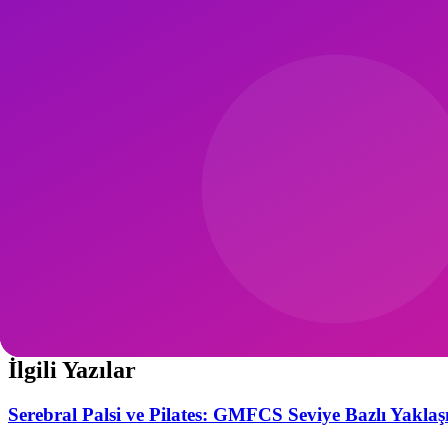
60 yaş üstünde pilates güvenli mi?
Evet, aksine 60+ için önerilir. Düşme riskini %37 azaltır (Age and Ag
HGH enjeksiyonu ile pilates?
Tıbbi olmayan HGH kullanımı yasal ve sağlık açısından risklidir; natür
İlgili İçerikler
Testosteron ve Pilates
Yaşlılar için Pilates
Osteoporoz ve Pilates
REM Uyku Optimizasyonu
Pilates Merkezi Bul
Pilates Ekipmanları
İlgili Yazılar
Serebral Palsi ve Pilates: GMFCS Seviye Bazlı Yakla