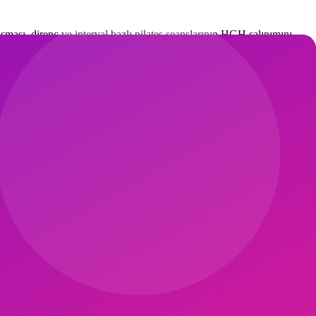
sı, direnç ve interval bazlı pilates seanslarının HGH salınımını
peniyi %50 oranında yavaşlattığını raporlar.
 chair pumping etkili örneklerdir.
s 2020 çalışması bu sinerjiyi destekler.