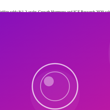
rlikte yılda %1-2 azalır. Growth Hormone and IGF Research 2020 çalışma
 toparlanma ile sinerjiktir.
American Geriatrics Society 2019 verileri, haftada 3 kez pilatesin sarko
ı HGH salınımını maksimize eder. Reformer footwork, tower push-through,
tes + iyi uyku hijyeni HGH pikini optimize eder. Sleep Medicine Review
kombine önerilir.