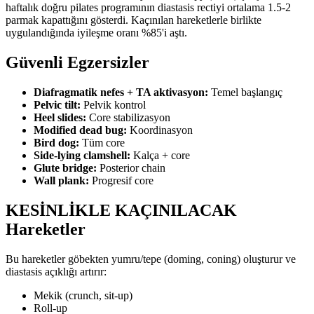
haftalık doğru pilates programının diastasis rectiyi ortalama 1.5-2
parmak kapattığını gösterdi. Kaçınılan hareketlerle birlikte
uygulandığında iyileşme oranı %85'i aştı.
Güvenli Egzersizler
Diafragmatik nefes + TA aktivasyon:
Temel başlangıç
Pelvic tilt:
Pelvik kontrol
Heel slides:
Core stabilizasyon
Modified dead bug:
Koordinasyon
Bird dog:
Tüm core
Side-lying clamshell:
Kalça + core
Glute bridge:
Posterior chain
Wall plank:
Progresif core
KESİNLİKLE KAÇINILACAK
Hareketler
Bu hareketler göbekten yumru/tepe (doming, coning) oluşturur ve
diastasis açıklığı artırır:
Mekik (crunch, sit-up)
Roll-up