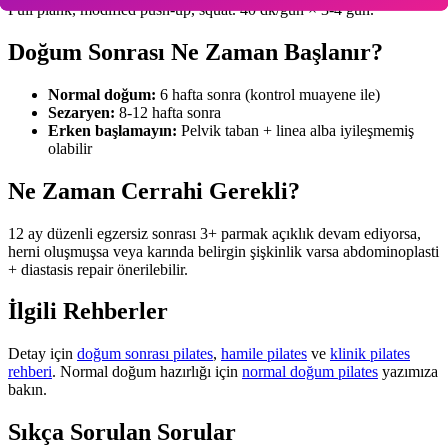
Full plank, modified push-up, squat. 40 dk/gün × 3-4 gün.
Doğum Sonrası Ne Zaman Başlanır?
Normal doğum:
6 hafta sonra (kontrol muayene ile)
Sezaryen:
8-12 hafta sonra
Erken başlamayın:
Pelvik taban + linea alba iyileşmemiş
olabilir
Ne Zaman Cerrahi Gerekli?
12 ay düzenli egzersiz sonrası 3+ parmak açıklık devam ediyorsa,
herni oluşmuşsa veya karında belirgin şişkinlik varsa abdominoplasti
+ diastasis repair önerilebilir.
İlgili Rehberler
Detay için
doğum sonrası pilates
,
hamile pilates
ve
klinik pilates
rehberi
. Normal doğum hazırlığı için
normal doğum pilates
yazımıza
bakın.
Sıkça Sorulan Sorular