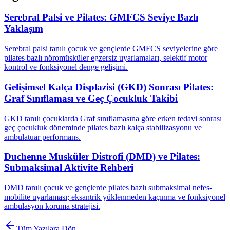
Serebral Palsi ve Pilates: GMFCS Seviye Bazlı
Yaklaşım
Serebral palsi tanılı çocuk ve gençlerde GMFCS seviyelerine göre
pilates bazlı nöromüsküler egzersiz uyarlamaları, selektif motor
kontrol ve fonksiyonel denge gelişimi.
Gelişimsel Kalça Displazisi (GKD) Sonrası Pilates:
Graf Sınıflaması ve Geç Çocukluk Takibi
GKD tanılı çocuklarda Graf sınıflamasına göre erken tedavi sonrası
geç çocukluk döneminde pilates bazlı kalça stabilizasyonu ve
ambulatuar performans.
Duchenne Musküler Distrofi (DMD) ve Pilates:
Submaksimal Aktivite Rehberi
DMD tanılı çocuk ve gençlerde pilates bazlı submaksimal nefes-
mobilite uyarlaması; eksantrik yüklenmeden kaçınma ve fonksiyonel
ambulasyon koruma stratejisi.
Tüm Yazılara Dön