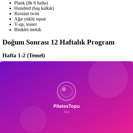
Plank (ilk 6 hafta)
Hundred (baş kalkık)
Russian twist
Ağır yüklü squat
V-up, teaser
Bisiklet mekik
Doğum Sonrası 12 Haftalık Program
Hafta 1-2 (Temel)
Nefes + pelvik taban + TA aktivasyon, 10 dk/gün.
Hafta 3-4 (Stabilizasyon)
Heel slides, dead bug, bird dog. 20 dk/gün.
Hafta 5-8 (Güçlendirme)
Modified plank, clamshell, bridge. 30 dk/gün × 3-4 gün.
Hafta 9-12 (Fonksiyonel)