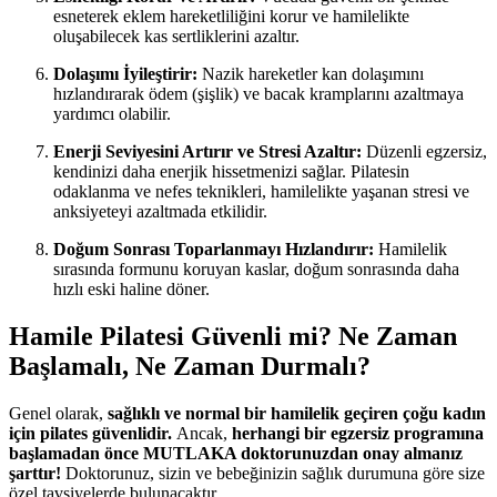
esneterek eklem hareketliliğini korur ve hamilelikte
oluşabilecek kas sertliklerini azaltır.
Dolaşımı İyileştirir:
Nazik hareketler kan dolaşımını
hızlandırarak ödem (şişlik) ve bacak kramplarını azaltmaya
yardımcı olabilir.
Enerji Seviyesini Artırır ve Stresi Azaltır:
Düzenli egzersiz,
kendinizi daha enerjik hissetmenizi sağlar. Pilatesin
odaklanma ve nefes teknikleri, hamilelikte yaşanan stresi ve
anksiyeteyi azaltmada etkilidir.
Doğum Sonrası Toparlanmayı Hızlandırır:
Hamilelik
sırasında formunu koruyan kaslar, doğum sonrasında daha
hızlı eski haline döner.
Hamile Pilatesi Güvenli mi? Ne Zaman
Başlamalı, Ne Zaman Durmalı?
Genel olarak,
sağlıklı ve normal bir hamilelik geçiren çoğu kadın
için pilates güvenlidir.
Ancak,
herhangi bir egzersiz programına
başlamadan önce MUTLAKA doktorunuzdan onay almanız
şarttır!
Doktorunuz, sizin ve bebeğinizin sağlık durumuna göre size
özel tavsiyelerde bulunacaktır.