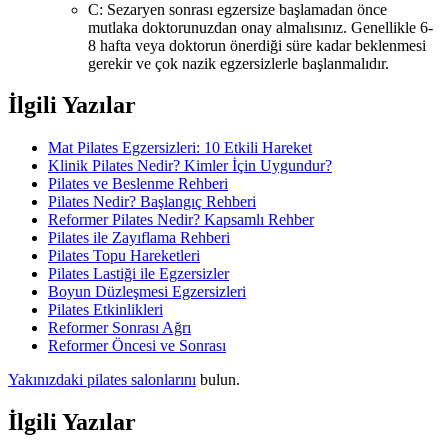
C: Sezaryen sonrası egzersize başlamadan önce
mutlaka doktorunuzdan onay almalısınız. Genellikle 6-
8 hafta veya doktorun önerdiği süre kadar beklenmesi
gerekir ve çok nazik egzersizlerle başlanmalıdır.
İlgili Yazılar
Mat Pilates Egzersizleri: 10 Etkili Hareket
Klinik Pilates Nedir? Kimler İçin Uygundur?
Pilates ve Beslenme Rehberi
Pilates Nedir? Başlangıç Rehberi
Reformer Pilates Nedir? Kapsamlı Rehber
Pilates ile Zayıflama Rehberi
Pilates Topu Hareketleri
Pilates Lastiği ile Egzersizler
Boyun Düzleşmesi Egzersizleri
Pilates Etkinlikleri
Reformer Sonrası Ağrı
Reformer Öncesi ve Sonrası
Yakınızdaki pilates salonlarını
bulun.
İlgili Yazılar