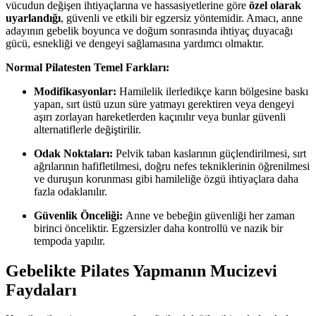
vücudun değişen ihtiyaçlarına ve hassasiyetlerine göre
özel olarak
uyarlandığı
, güvenli ve etkili bir egzersiz yöntemidir. Amacı, anne
adayının gebelik boyunca ve doğum sonrasında ihtiyaç duyacağı
gücü, esnekliği ve dengeyi sağlamasına yardımcı olmaktır.
Normal Pilatesten Temel Farkları:
Modifikasyonlar:
Hamilelik ilerledikçe karın bölgesine baskı
yapan, sırt üstü uzun süre yatmayı gerektiren veya dengeyi
aşırı zorlayan hareketlerden kaçınılır veya bunlar güvenli
alternatiflerle değiştirilir.
Odak Noktaları:
Pelvik taban kaslarının güçlendirilmesi, sırt
ağrılarının hafifletilmesi, doğru nefes tekniklerinin öğrenilmesi
ve duruşun korunması gibi hamileliğe özgü ihtiyaçlara daha
fazla odaklanılır.
Güvenlik Önceliği:
Anne ve bebeğin güvenliği her zaman
birinci önceliktir. Egzersizler daha kontrollü ve nazik bir
tempoda yapılır.
Gebelikte Pilates Yapmanın Mucizevi
Faydaları