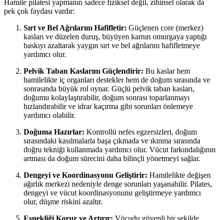
Hamile pilatesi yapmanın sadece fiziksel değil, zihinsel olarak da
pek çok faydası vardır:
Sırt ve Bel Ağrılarını Hafifletir:
Güçlenen core (merkez)
kasları ve düzelen duruş, büyüyen karnın omurgaya yaptığı
baskıyı azaltarak yaygın sırt ve bel ağrılarını hafifletmeye
yardımcı olur.
Pelvik Taban Kaslarını Güçlendirir:
Bu kaslar hem
hamilelikte iç organları destekler hem de doğum sırasında ve
sonrasında büyük rol oynar. Güçlü pelvik taban kasları,
doğumu kolaylaştırabilir, doğum sonrası toparlanmayı
hızlandırabilir ve idrar kaçırma gibi sorunları önlemeye
yardımcı olabilir.
Doğuma Hazırlar:
Kontrollü nefes egzersizleri, doğum
sırasındaki kasılmalarla başa çıkmada ve ıkınma sırasında
doğru tekniği kullanmada yardımcı olur. Vücut farkındalığının
artması da doğum sürecini daha bilinçli yönetmeyi sağlar.
Dengeyi ve Koordinasyonu Geliştirir:
Hamilelikte değişen
ağırlık merkezi nedeniyle denge sorunları yaşanabilir. Pilates,
dengeyi ve vücut koordinasyonunu geliştirmeye yardımcı
olur, düşme riskini azaltır.
Esnekliği Korur ve Artırır:
Vücudu güvenli bir şekilde