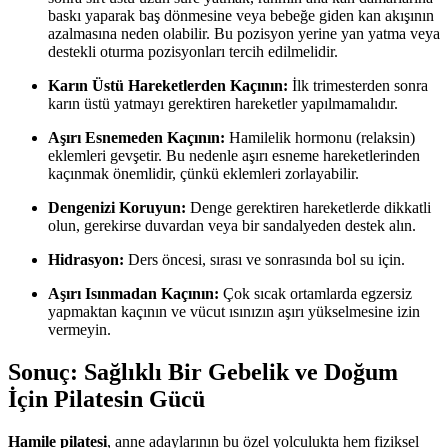
baskı yaparak baş dönmesine veya bebeğe giden kan akışının
azalmasına neden olabilir. Bu pozisyon yerine yan yatma veya
destekli oturma pozisyonları tercih edilmelidir.
Karın Üstü Hareketlerden Kaçının:
İlk trimesterden sonra
karın üstü yatmayı gerektiren hareketler yapılmamalıdır.
Aşırı Esnemeden Kaçının:
Hamilelik hormonu (relaksin)
eklemleri gevşetir. Bu nedenle aşırı esneme hareketlerinden
kaçınmak önemlidir, çünkü eklemleri zorlayabilir.
Dengenizi Koruyun:
Denge gerektiren hareketlerde dikkatli
olun, gerekirse duvardan veya bir sandalyeden destek alın.
Hidrasyon:
Ders öncesi, sırası ve sonrasında bol su için.
Aşırı Isınmadan Kaçının:
Çok sıcak ortamlarda egzersiz
yapmaktan kaçının ve vücut ısınızın aşırı yükselmesine izin
vermeyin.
Sonuç: Sağlıklı Bir Gebelik ve Doğum
İçin Pilatesin Gücü
Hamile pilatesi
, anne adaylarının bu özel yolculukta hem fiziksel