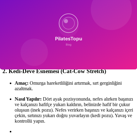
1. Pelvik Tilt (Oturarak veya Dört Ayak Üzerinde)
Amaç:
Bel ağrısını hafifletmek, core farkındalığını artırmak.
Nasıl Yapılır (Dört Ayak):
Eller omuzların, dizler kalçaların
altında olacak şekilde pozisyon alın. Nefes verirken kuyruk
sokumunu içeri doğru çekin, sırtınızı hafifçe yukarı yuvarlayın
(kızgın kedi gibi). Nefes alırken nötr pozisyona dönün.
Karnınızı sıkıştırmamaya dikkat edin.
2. Kedi-Deve Esnemesi (Cat-Cow Stretch)
Amaç:
Omurga hareketliliğini artırmak, sırt gerginliğini
azaltmak.
Nasıl Yapılır:
Dört ayak pozisyonunda, nefes alırken başınızı
ve kalçanızı hafifçe yukarı kaldırın, belinizde hafif bir çukur
oluşsun (inek pozu). Nefes verirken başınızı ve kalçanızı içeri
çekin, sırtınızı yukarı doğru yuvarlayın (kedi pozu). Yavaş ve
kontrollü yapın.