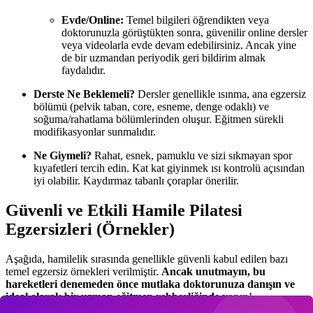
Evde/Online:
Temel bilgileri öğrendikten veya
doktorunuzla görüştükten sonra, güvenilir online dersler
veya videolarla evde devam edebilirsiniz. Ancak yine
de bir uzmandan periyodik geri bildirim almak
faydalıdır.
Derste Ne Beklemeli?
Dersler genellikle ısınma, ana egzersiz
bölümü (pelvik taban, core, esneme, denge odaklı) ve
soğuma/rahatlama bölümlerinden oluşur. Eğitmen sürekli
modifikasyonlar sunmalıdır.
Ne Giymeli?
Rahat, esnek, pamuklu ve sizi sıkmayan spor
kıyafetleri tercih edin. Kat kat giyinmek ısı kontrolü açısından
iyi olabilir. Kaydırmaz tabanlı çoraplar önerilir.
Güvenli ve Etkili Hamile Pilatesi
Egzersizleri (Örnekler)
Aşağıda, hamilelik sırasında genellikle güvenli kabul edilen bazı
temel egzersiz örnekleri verilmiştir.
Ancak unutmayın, bu
hareketleri denemeden önce mutlaka doktorunuza danışın ve
ideal olarak bir uzman eğitmen rehberliğinde yapın!