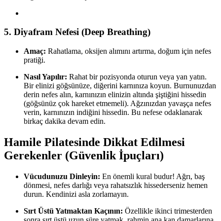
5. Diyafram Nefesi (Deep Breathing)
Amaç:
Rahatlama, oksijen alımını artırma, doğum için nefes
pratiği.
Nasıl Yapılır:
Rahat bir pozisyonda oturun veya yan yatın.
Bir elinizi göğsünüze, diğerini karnınıza koyun. Burnunuzdan
derin nefes alın, karnınızın elinizin altında şiştiğini hissedin
(göğsünüz çok hareket etmemeli). Ağzınızdan yavaşça nefes
verin, karnınızın indiğini hissedin. Bu nefese odaklanarak
birkaç dakika devam edin.
Hamile Pilatesinde Dikkat Edilmesi
Gerekenler (Güvenlik İpuçları)
Vücudunuzu Dinleyin:
En önemli kural budur! Ağrı, baş
dönmesi, nefes darlığı veya rahatsızlık hissederseniz hemen
durun. Kendinizi asla zorlamayın.
Sırt Üstü Yatmaktan Kaçının:
Özellikle ikinci trimesterden
sonra sırt üstü uzun süre yatmak, rahmin ana kan damarlarına