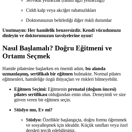
Servikal yetmezlik (rahim ağzı yetmezliği)
Ciddi kalp veya akciğer rahatsızlıkları
Doktorunuzun belirlediği diğer riskli durumlar
Unutmayın: Her hamilelik benzersizdir. Kendi vücudunuzu
dinleyin ve doktorunuzun tavsiyelerine uyun!
Nasıl Başlamalı? Doğru Eğitmeni ve
Ortamı Seçmek
Hamile pilatesine başlarken en önemli adım,
bu alanda
uzmanlaşmış, sertifikalı bir eğitmen
bulmaktır. Normal pilates
eğitmenleri, hamileliğe özgü ihtiyaçları ve riskleri bilmeyebilir.
Eğitmen Seçimi:
Eğitmenin
prenatal (doğum öncesi)
pilates sertifikası
olduğundan emin olun. Deneyimli ve size
güven veren bir eğitmen seçin.
Stüdyo mu, Ev mi?
Stüdyo:
Özellikle başlangıçta, doğru formu öğrenmek
ve sosyalleşmek için idealdir. Küçük sınıfları veya özel
dersleri tercih edebilirsiniz.