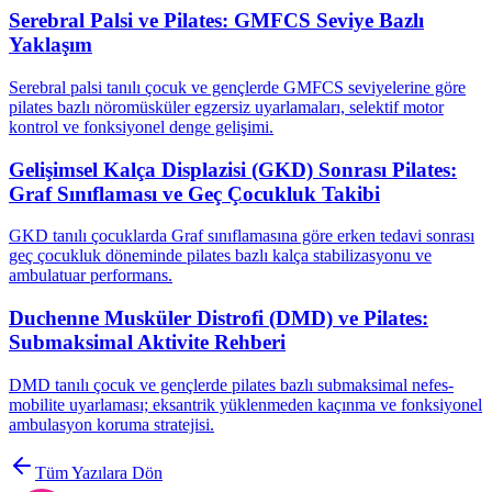
Serebral Palsi ve Pilates: GMFCS Seviye Bazlı
Yaklaşım
Serebral palsi tanılı çocuk ve gençlerde GMFCS seviyelerine göre
pilates bazlı nöromüsküler egzersiz uyarlamaları, selektif motor
kontrol ve fonksiyonel denge gelişimi.
Gelişimsel Kalça Displazisi (GKD) Sonrası Pilates:
Graf Sınıflaması ve Geç Çocukluk Takibi
GKD tanılı çocuklarda Graf sınıflamasına göre erken tedavi sonrası
geç çocukluk döneminde pilates bazlı kalça stabilizasyonu ve
ambulatuar performans.
Duchenne Musküler Distrofi (DMD) ve Pilates:
Submaksimal Aktivite Rehberi
DMD tanılı çocuk ve gençlerde pilates bazlı submaksimal nefes-
mobilite uyarlaması; eksantrik yüklenmeden kaçınma ve fonksiyonel
ambulasyon koruma stratejisi.
Tüm Yazılara Dön