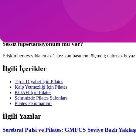
Kesinlikle tek başınıza bırakmayın; doktor gözetiminde kademeli doz 
Pilates öncesi kan basıncı ölçmeli miyim?
Yeni başlangıçta evet; sistolik >160 veya diyastolik >100 ise o gün eg
Sessiz hipertansiyonum mu var?
Erişkin herkes yılda en az 1 kez kan basıncını ölçmeli; nabızsız beyaz 
İlgili İçerikler
Tip 2 Diyabet İçin Pilates
Kalp Yetmezliği İçin Pilates
KOAH İçin Pilates
Şehrinizde Pilates Salonları
Pilates Ekipmanları
İlgili Yazılar
Serebral Palsi ve Pilates: GMFCS Seviye Bazlı Yakla