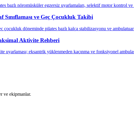
tes bazlı nöromüsküler egzersiz uyarlamaları, selektif motor kontrol ve
raf Sınıflaması ve Geç Çocukluk Takibi
eç çocukluk döneminde pilates bazlı kalça stabilizasyonu ve ambulatua
ksimal Aktivite Rehberi
ite uyarlaması; eksantrik yüklenmeden kaçınma ve fonksiyonel ambulas
ler ve ekipmanlar.