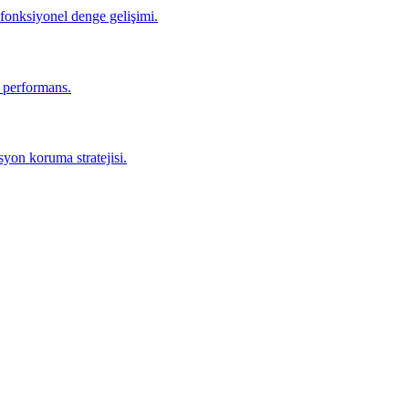
 fonksiyonel denge gelişimi.
r performans.
yon koruma stratejisi.