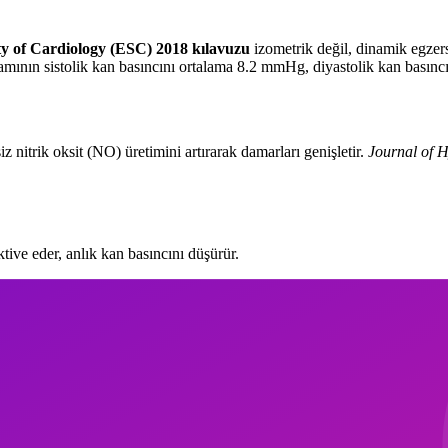
y of Cardiology (ESC) 2018 kılavuzu
izometrik değil, dinamik egzers
gramının sistolik kan basıncını ortalama 8.2 mmHg, diyastolik kan bası
nitrik oksit (NO) üretimini artırarak damarları genişletir.
Journal of H
ive eder, anlık kan basıncını düşürür.
emesiz.
der.
ur.