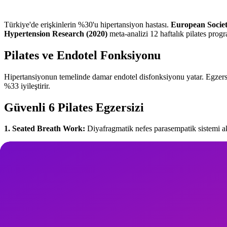
Türkiye'de erişkinlerin %30'u hipertansiyon hastası.
European Societ
Hypertension Research (2020)
meta-analizi 12 haftalık pilates pro
Pilates ve Endotel Fonksiyonu
Hipertansiyonun temelinde damar endotel disfonksiyonu yatar. Egzersiz 
%33 iyileştirir.
Güvenli 6 Pilates Egzersizi
1. Seated Breath Work:
Diyafragmatik nefes parasempatik sistemi akt
2. Standing Roll Down:
Omurga mobilitesi; kontrolü izometrik yükl
3. Cat-Cow Flow:
Kardiyovasküler sistemi yumuşak şekilde aktive e
4. Wall Push-Up:
Dinamik üst vücut; izometrikten kaçınılır.
5. Modified Hundred:
Tempolu nefes + hafif abdominal çalışma.
6. Side-Lying Leg Series:
Alt ekstremite; denge kayıplarına karşı kor