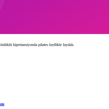
azaltımı mümkün olabilir.
zersiz erteleme.
önlüklü hipertansiyonda pilates özellikle faydalı.
şım