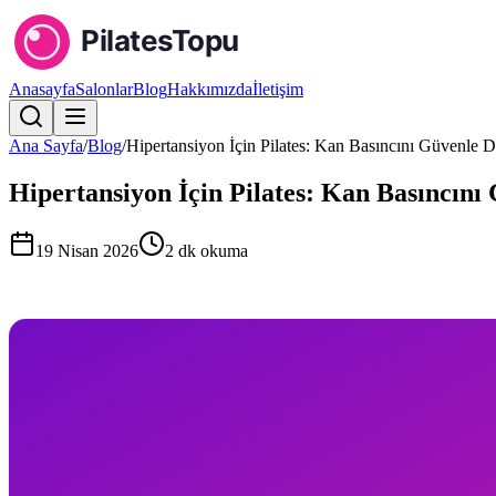
Anasayfa
Salonlar
Blog
Hakkımızda
İletişim
Ana Sayfa
/
Blog
/
Hipertansiyon İçin Pilates: Kan Basıncını Güvenle
Hipertansiyon İçin Pilates: Kan Basıncın
19 Nisan 2026
2
dk okuma