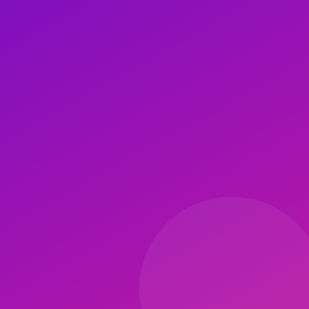
Kaçınılması Gerekenler
Valsalva manevrası (nefes tutarak ıkınma) anlık kan basıncını 50-70 mmH
(2020):
Kontrollü modifiye programda egzersiz-ilişkili hipertansif epi
İlaç-Egzersiz Etkileşimi
Beta-blokerler:
Kalp hızı güvenilmez; Borg skalası kullan.
Diüretikl
hipotansiyon riski; pozisyon değişimlerinde yavaş ol.
Evde Monitörizasyon
Haftalık evde ölçüm günlüğü tut: Sabah-akşam, iki kol ölçümü, 2 dk a
Acil Bulgular
Egzersiz sırasında göğüs ağrısı, 180/110 üstü kan basıncı, şiddetli baş a
SSS
Kan basıncı ilacı kullanıyorum, pilates yaparak ilaç 