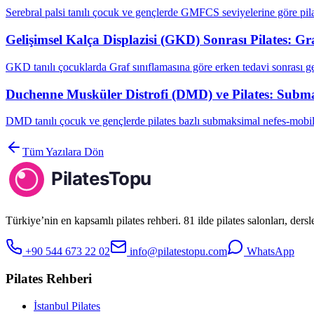
Serebral palsi tanılı çocuk ve gençlerde GMFCS seviyelerine göre pila
Gelişimsel Kalça Displazisi (GKD) Sonrası Pilates: G
GKD tanılı çocuklarda Graf sınıflamasına göre erken tedavi sonrası g
Duchenne Musküler Distrofi (DMD) ve Pilates: Subma
DMD tanılı çocuk ve gençlerde pilates bazlı submaksimal nefes-mobil
Tüm Yazılara Dön
Türkiye’nin en kapsamlı pilates rehberi. 81 ilde pilates salonları, ders
+90 544 673 22 02
info@pilatestopu.com
WhatsApp
Pilates Rehberi
İstanbul Pilates