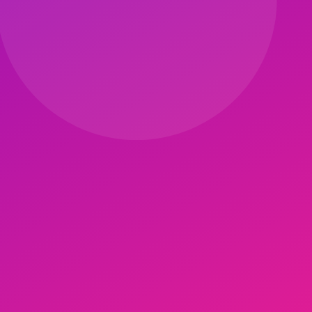
hızlı rotasyonlar hipertansif kriz riskini yükseltir.
Pilates Journal
al; normal egzersiz güvenli.
Kalsiyum kanal blokerleri:
Ortostatik
130/80 mmHg.
 git.