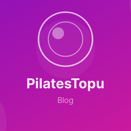
g artırır. Ağır izometrik tutuşlar (plank >30 sn), baş aşağı pozisyonlar, 
zod %0.3'ün altında.
er:
Dehidratasyon riski, bol su iç.
ACE inhibitörleri:
Yan etkisi minim
rayla 2 ölçüm. Pilates sonrası 1 saat beklemeden ölçme.
AHA:
Hedef <
ğrısı, görme bozukluğu, nefes darlığı gelişirse derhal dur ve acil servise
bırakabilir miyim?