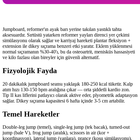
Jumpboard, reformer'ın ayak barı yerine takılan yastıklı tahta
aksesuardır. Sırtüstü yatarken reformer yayları direnci yer çekimi
simülasyonu olarak sağlar ve karriyaj hareketi plantar fleksiyon +
extension ile dikey sıçrama benzeri etki yaratır. Eklem yüklenmesi
normal sıçramanın %30-40'ı, bu da osteoartrit, menisküs hassasiyeti
ve kilo fazlası olan bireyler için güvenli alternatif.
Fizyolojik Fayda
20 dakikalık jumpboard seansı yaklaşık 180-250 kcal tüketir. Kalp
atım hızı 130-150 bpm aralığına çıkar — orta şiddetli kardio zon.
Tip II kas liflerini patlayıcı olarak aktive eder, plyometrik adaptasyon
sağlar. Dikey sıçrama kapasitesi 6 hafta içinde 3-5 cm artabilir.
Temel Hareketler
Double-leg jump (temel), single-leg jump (tek bacak), turned-out
jump (bale V), frog jump (aralık), scissors in air (kor +
koordinasyon), lateral jump (yanlara), prance (koşu simülasyonu),