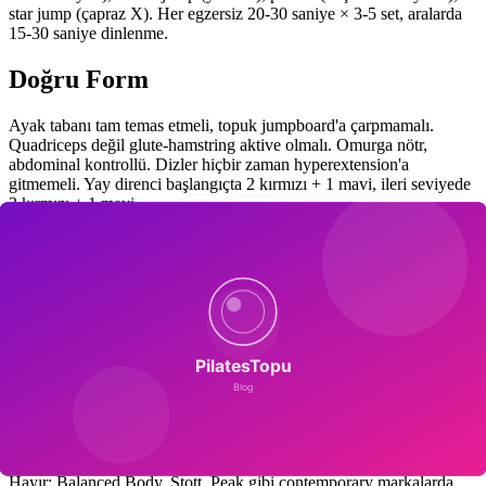
star jump (çapraz X). Her egzersiz 20-30 saniye × 3-5 set, aralarda
15-30 saniye dinlenme.
Doğru Form
Ayak tabanı tam temas etmeli, topuk jumpboard'a çarpmamalı.
Quadriceps değil glute-hamstring aktive olmalı. Omurga nötr,
abdominal kontrollü. Dizler hiçbir zaman hyperextension'a
gitmemeli. Yay direnci başlangıçta 2 kırmızı + 1 mavi, ileri seviyede
3 kırmızı + 1 mavi.
Kontrendikasyonlar
Akut inguinal fıtık, karın hernisi, 1. trimester hamilelik, ileri
osteoporoz (kompresyon kırığı riski), son 6 haftada abdominal
cerrahi, kontrolsüz idrar inkontinansı. Pelvik taban disfonksiyonu
olanlar pelvik taban fizyoterapisti onayı sonrası başlamalı.
Sık Sorulan Sorular
Jumpboard her reformer'da var mı?
Hayır; Balanced Body, Stott, Peak gibi contemporary markalarda