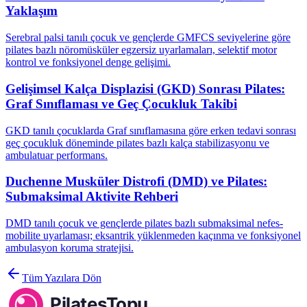
Yaklaşım
Serebral palsi tanılı çocuk ve gençlerde GMFCS seviyelerine göre
pilates bazlı nöromüsküler egzersiz uyarlamaları, selektif motor
kontrol ve fonksiyonel denge gelişimi.
Gelişimsel Kalça Displazisi (GKD) Sonrası Pilates:
Graf Sınıflaması ve Geç Çocukluk Takibi
GKD tanılı çocuklarda Graf sınıflamasına göre erken tedavi sonrası
geç çocukluk döneminde pilates bazlı kalça stabilizasyonu ve
ambulatuar performans.
Duchenne Musküler Distrofi (DMD) ve Pilates:
Submaksimal Aktivite Rehberi
DMD tanılı çocuk ve gençlerde pilates bazlı submaksimal nefes-
mobilite uyarlaması; eksantrik yüklenmeden kaçınma ve fonksiyonel
ambulasyon koruma stratejisi.
Tüm Yazılara Dön