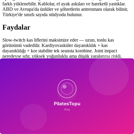
farklı yüklenebilir. Kablolar, el ayak askıları ve hareketli yastıklar.
ABD ve Avrupa'da ünlüler ve şöhretlerin antrenmanı olarak bilinir,
Türkiye'de sınırlı sayıda stüdyoda bulunur.
Faydalar
Slow-twitch kas liflerini maksimize eder — uzun, tonlu kas
görünümü vadedilir. Kardiyovasküler dayanıklılık + kas
dayanıklılığı + kor stabilite tek seansta kombine. Joint impact
neredeyse sıfır, yüksek yoğunluklu ama düşük yaralanma riskli.
Kimler İçin Uygun
Pilates altyapısı olan ileri seviye kişiler, kısa sürede yoğun
antrenman isteyen profesyoneller. Kontrendikasyon: akut sırt/omuz
yaralanması, başlangıç seviyesi (doğrudan başlamak zordur), gebelik
(uyarlama gerekir). Seans ücreti pilatesten belirgin yüksek (tek seans
800-1500 TL aralığında).
Sık Sorulan Sorular
Lagree pilates mıdır?