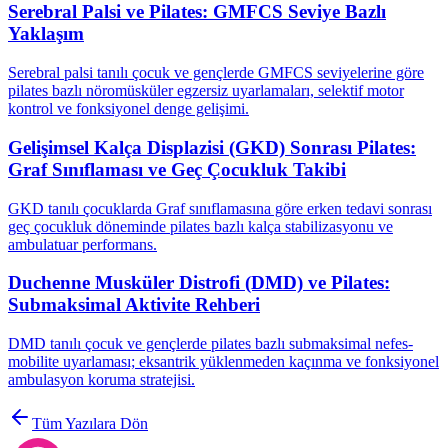
Serebral Palsi ve Pilates: GMFCS Seviye Bazlı
Yaklaşım
Serebral palsi tanılı çocuk ve gençlerde GMFCS seviyelerine göre
pilates bazlı nöromüsküler egzersiz uyarlamaları, selektif motor
kontrol ve fonksiyonel denge gelişimi.
Gelişimsel Kalça Displazisi (GKD) Sonrası Pilates:
Graf Sınıflaması ve Geç Çocukluk Takibi
GKD tanılı çocuklarda Graf sınıflamasına göre erken tedavi sonrası
geç çocukluk döneminde pilates bazlı kalça stabilizasyonu ve
ambulatuar performans.
Duchenne Musküler Distrofi (DMD) ve Pilates:
Submaksimal Aktivite Rehberi
DMD tanılı çocuk ve gençlerde pilates bazlı submaksimal nefes-
mobilite uyarlaması; eksantrik yüklenmeden kaçınma ve fonksiyonel
ambulasyon koruma stratejisi.
Tüm Yazılara Dön