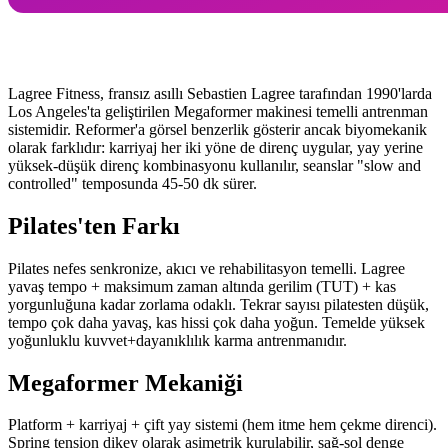
Lagree Fitness, fransız asıllı Sebastien Lagree tarafından 1990'larda
Los Angeles'ta geliştirilen Megaformer makinesi temelli antrenman
sistemidir. Reformer'a görsel benzerlik gösterir ancak biyomekanik
olarak farklıdır: karriyaj her iki yöne de direnç uygular, yay yerine
yüksek-düşük direnç kombinasyonu kullanılır, seanslar "slow and
controlled" temposunda 45-50 dk sürer.
Pilates'ten Farkı
Pilates nefes senkronize, akıcı ve rehabilitasyon temelli. Lagree
yavaş tempo + maksimum zaman altında gerilim (TUT) + kas
yorgunluğuna kadar zorlama odaklı. Tekrar sayısı pilatesten düşük,
tempo çok daha yavaş, kas hissi çok daha yoğun. Temelde yüksek
yoğunluklu kuvvet+dayanıklılık karma antrenmanıdır.
Megaformer Mekaniği
Platform + karriyaj + çift yay sistemi (hem itme hem çekme direnci).
Spring tension dikey olarak asimetrik kurulabilir, sağ-sol denge