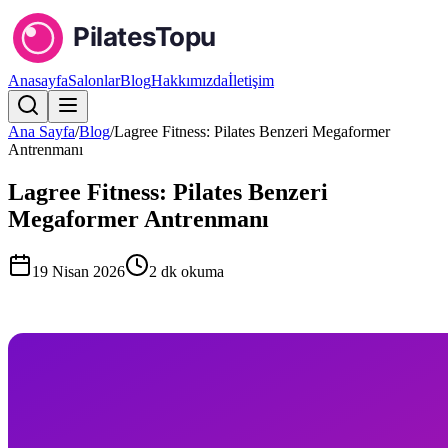
Anasayfa
Salonlar
Blog
Hakkımızda
İletişim
Ana Sayfa
/
Blog
/
Lagree Fitness: Pilates Benzeri Megaformer
Antrenmanı
Lagree Fitness: Pilates Benzeri
Megaformer Antrenmanı
19 Nisan 2026
2
dk okuma