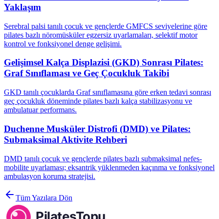
Yaklaşım
Serebral palsi tanılı çocuk ve gençlerde GMFCS seviyelerine göre
pilates bazlı nöromüsküler egzersiz uyarlamaları, selektif motor
kontrol ve fonksiyonel denge gelişimi.
Gelişimsel Kalça Displazisi (GKD) Sonrası Pilates:
Graf Sınıflaması ve Geç Çocukluk Takibi
GKD tanılı çocuklarda Graf sınıflamasına göre erken tedavi sonrası
geç çocukluk döneminde pilates bazlı kalça stabilizasyonu ve
ambulatuar performans.
Duchenne Musküler Distrofi (DMD) ve Pilates:
Submaksimal Aktivite Rehberi
DMD tanılı çocuk ve gençlerde pilates bazlı submaksimal nefes-
mobilite uyarlaması; eksantrik yüklenmeden kaçınma ve fonksiyonel
ambulasyon koruma stratejisi.
Tüm Yazılara Dön