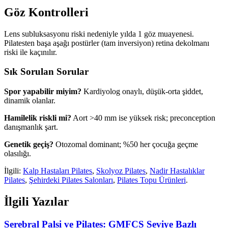
Göz Kontrolleri
Lens subluksasyonu riski nedeniyle yılda 1 göz muayenesi.
Pilatesten başa aşağı postürler (tam inversiyon) retina dekolmanı
riski ile kaçınılır.
Sık Sorulan Sorular
Spor yapabilir miyim?
Kardiyolog onaylı, düşük-orta şiddet,
dinamik olanlar.
Hamilelik riskli mi?
Aort >40 mm ise yüksek risk; preconception
danışmanlık şart.
Genetik geçiş?
Otozomal dominant; %50 her çocuğa geçme
olasılığı.
İlgili:
Kalp Hastaları Pilates
,
Skolyoz Pilates
,
Nadir Hastalıklar
Pilates
,
Şehirdeki Pilates Salonları
,
Pilates Topu Ürünleri
.
İlgili Yazılar
Serebral Palsi ve Pilates: GMFCS Seviye Bazlı