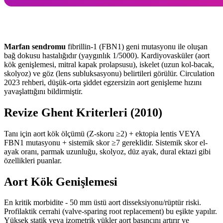
Marfan sendromu
fibrillin-1 (FBN1) geni mutasyonu ile oluşan
bağ dokusu hastalığıdır (yaygınlık 1/5000). Kardiyovasküler (aort
kök genişlemesi, mitral kapak prolapsusu), iskelet (uzun kol-bacak,
skolyoz) ve göz (lens subluksasyonu) belirtileri görülür. Circulation
2023 rehberi, düşük-orta şiddet egzersizin aort genişleme hızını
yavaşlattığını bildirmiştir.
Revize Ghent Kriterleri (2010)
Tanı için aort kök ölçümü (Z-skoru ≥2) + ektopia lentis VEYA
FBN1 mutasyonu + sistemik skor ≥7 gereklidir. Sistemik skor el-
ayak oranı, parmak uzunluğu, skolyoz, düz ayak, dural ektazi gibi
özellikleri puanlar.
Aort Kök Genişlemesi
En kritik morbidite - 50 mm üstü aort disseksiyonu/rüptür riski.
Profilaktik cerrahi (valve-sparing root replacement) bu eşikte yapılır.
Yüksek statik veya izometrik yükler aort basıncını artırır ve