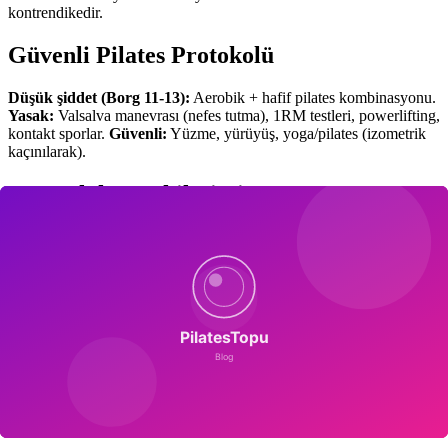
kontrendikedir.
Güvenli Pilates Protokolü
Düşük şiddet (Borg 11-13):
Aerobik + hafif pilates kombinasyonu.
Yasak:
Valsalva manevrası (nefes tutma), 1RM testleri, powerlifting,
kontakt sporlar.
Güvenli:
Yüzme, yürüyüş, yoga/pilates (izometrik
kaçınılarak).
Beta-Bloker Etkileşimi
Marfanlıların çoğu losartan veya atenolol kullanır (aort büyümesini
yavaşlatır). Kalp hızı baskılanır, egzersizde Borg skalası daha
güvenilir. European Heart Journal 2022 RCT'si egzersiz + beta-
bloker kombinasyonunun aort büyümesini %23 yavaşlattığını
göstermiştir.
Skolyoz ve Pektus
Marfanlıların %60'ında skolyoz, %30'unda pektus
ekskavatum/carinatum. Schroth temelli pilates postüral iyileşme
sağlar. Pektusta solunum kapasitesi artırılabilir.