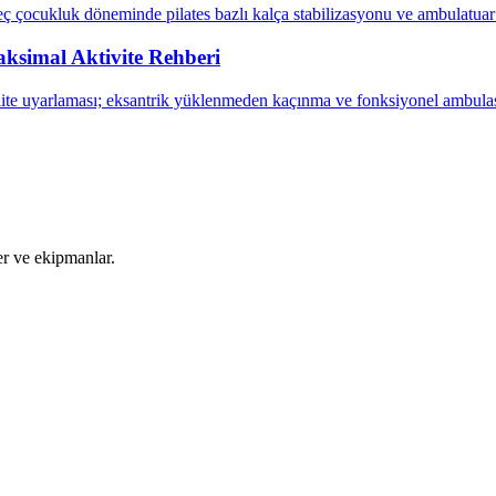
eç çocukluk döneminde pilates bazlı kalça stabilizasyonu ve ambulatua
ksimal Aktivite Rehberi
ite uyarlaması; eksantrik yüklenmeden kaçınma ve fonksiyonel ambulas
ler ve ekipmanlar.