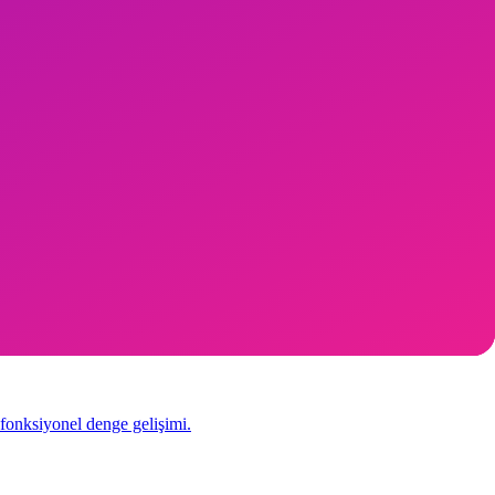
syon öğrenme amaç.
 fonksiyonel denge gelişimi.