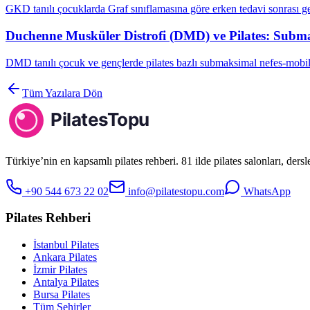
GKD tanılı çocuklarda Graf sınıflamasına göre erken tedavi sonrası g
Duchenne Musküler Distrofi (DMD) ve Pilates: Subma
DMD tanılı çocuk ve gençlerde pilates bazlı submaksimal nefes-mobil
Tüm Yazılara Dön
Türkiye’nin en kapsamlı pilates rehberi. 81 ilde pilates salonları, ders
+90 544 673 22 02
info@pilatestopu.com
WhatsApp
Pilates Rehberi
İstanbul Pilates
Ankara Pilates
İzmir Pilates
Antalya Pilates
Bursa Pilates
Tüm Şehirler