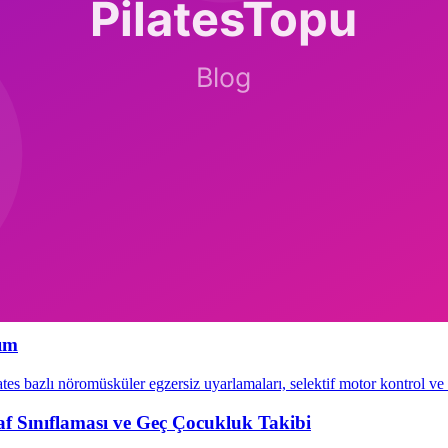
taniye + düşük ışık) hazırlayın. Cebri devam ettirme asla. Self-regüla
birlikli oyun.
i.
r.
tasyon
,
Şehirdeki Pilates Salonları
,
Pilates Topu Ürünleri
.
şım
tes bazlı nöromüsküler egzersiz uyarlamaları, selektif motor kontrol ve
raf Sınıflaması ve Geç Çocukluk Takibi