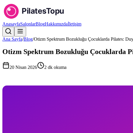
Anasayfa
Salonlar
Blog
Hakkımızda
İletişim
Ana Sayfa
/
Blog
/
Otizm Spektrum Bozukluğu Çocuklarda Pilates: Duy
Otizm Spektrum Bozukluğu Çocuklarda Pil
20 Nisan 2026
2
dk okuma