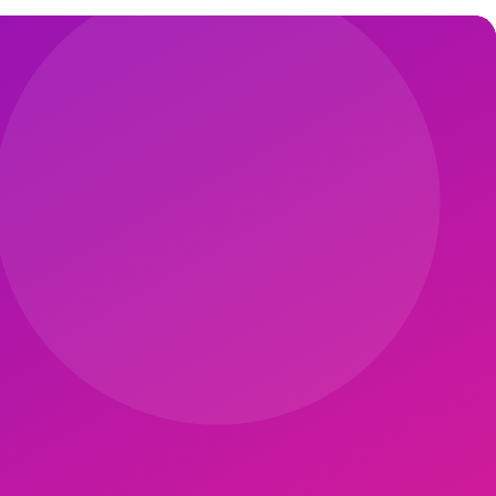
rlukları görülür. Autism Research 2023 kohortu, duyusal entegrasyon
lde kalmıştırıcıdır. Pilates topu zıplama = vestibüler; top altında
Görsel etkinlik çizelgesi (PECS) pilatesçinin elinde olmalı.
r (10 dk):
Top üstünde zıplama (bakıcı destekli).
Kapanış (5 dk):
me çalışma (farklı ortamlarda aynı hareket).