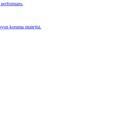
r performans.
yon koruma stratejisi.