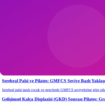
Meltdown Yönetimi
Aşırı uyarı halinde çocuk meltdown yaşayabilir. Sakin köşe (top + bat
Sık Sorulan Sorular
Grup mu bireysel mi?
İlk 6 ay bireysel; sonra paralel oyun, en son iş
Ebeveyn katılsın mı?
Evet, ebeveyn ve çocuk terapisi birlikte en etkil
Kaç haftada fark?
8-12 haftada motor ve davranışsal iyileşme görülü
İlgili:
Çocuk Pilates
,
Duyusal Entegrasyon Pilates
,
Pediatrik Rehabili
İlgili Yazılar
Serebral Palsi ve Pilates: GMFCS Seviye Bazlı Yakla
Serebral palsi tanılı çocuk ve gençlerde GMFCS seviyelerine göre pila
Gelişimsel Kalça Displazisi (GKD) Sonrası Pilates: G