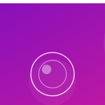
me farklılıkları, motor koordinasyon güçlükleri ve sosyal etkileşim zo
süresini %31 artırdığını bildirmiştir.
 (derin basınç, sıkı sarılma) ve vestibüler (sallanma, dönme) girdiler gene
022 RCT'si bu kombinasyonun etkinliğini göstermiştir.
: isim söyleme, hareket kartı gösterme, hareketi yapma, başarı kutlaması. 
.
Proprioseptif (10 dk):
Top altında yuvarlanma, duvar push.
Vestibüle
etonlar, övgü), hareketi küçük parçalara bölme (task analysis), genelle