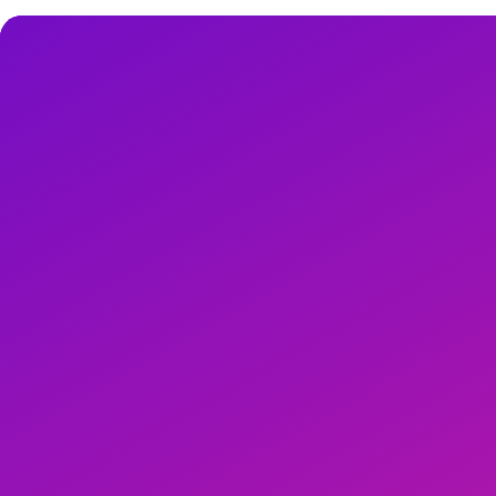
Otizm Spektrum Bozukluğu (OSB)
olan çocuklarda duyusal işlemle
odaklı fiziksel aktivitenin stereotip davranışları %24 azalttığını; dikkat 
Duyusal Profil Değerlendirme
Dunn Duyusal Profili ile hiper/hiposensitivite haritalanır. Proprioseptif
uzanma = proprioseptif. American Journal of Occupational Therapy 2
Rutin ve Görsel Destek
OSB'li çocuklarda tutarlı rutin kaygıyı azaltır. Her seans aynı sırayla
Protokol (30 Dakika)
Giriş rutini (5 dk):
Top üstünde oturma, diyafragmatik nefes, müzik
Derin basınç (top kucakta), çıkış rutini.
ABA Prensipleri ile Uyum
Applied Behavior Analysis ile uyumlu: her küçük başarıyı pekiştirme (j