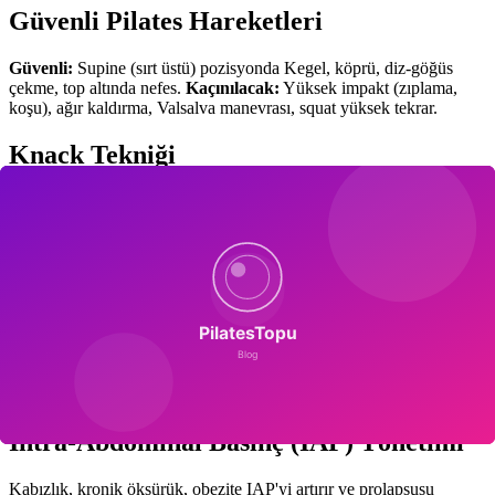
Güvenli Pilates Hareketleri
Güvenli:
Supine (sırt üstü) pozisyonda Kegel, köprü, diz-göğüs
çekme, top altında nefes.
Kaçınılacak:
Yüksek impakt (zıplama,
koşu), ağır kaldırma, Valsalva manevrası, squat yüksek tekrar.
Knack Tekniği
Pre-kontraksiyon Kegel: öksürük/hapşırık/kaldırma öncesi pelvik
taban hızlı sıkma. Journal of Bodywork 2022 çalışması Knack'ın
stres inkontinansı %73 azalttığını bildirmiştir. Fonksiyonel günlük
hayatta entegre edilir.
12 Haftalık POP Protokolü
Hafta 1-4:
Supine Kegel, diyafragmatik nefes, günlük bakım
eğitimi.
Hafta 5-8:
Side-lying + prone ekleme, core aktivasyon.
Hafta 9-12:
Destekli ayakta duruş, Knack fonksiyonel aktivitelerle.
Intra-Abdominal Basınç (IAP) Yönetimi
Kabızlık, kronik öksürük, obezite IAP'yi artırır ve prolapsusu