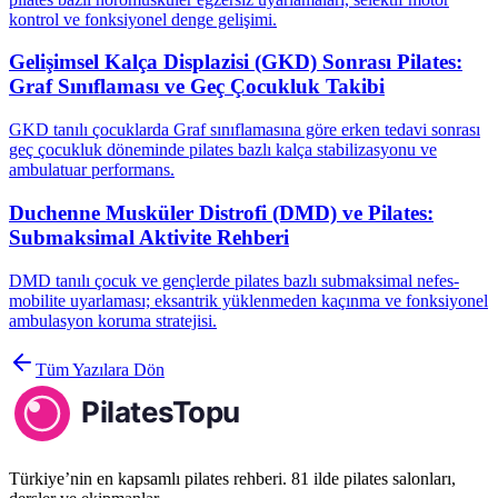
kontrol ve fonksiyonel denge gelişimi.
Gelişimsel Kalça Displazisi (GKD) Sonrası Pilates:
Graf Sınıflaması ve Geç Çocukluk Takibi
GKD tanılı çocuklarda Graf sınıflamasına göre erken tedavi sonrası
geç çocukluk döneminde pilates bazlı kalça stabilizasyonu ve
ambulatuar performans.
Duchenne Musküler Distrofi (DMD) ve Pilates:
Submaksimal Aktivite Rehberi
DMD tanılı çocuk ve gençlerde pilates bazlı submaksimal nefes-
mobilite uyarlaması; eksantrik yüklenmeden kaçınma ve fonksiyonel
ambulasyon koruma stratejisi.
Tüm Yazılara Dön
Türkiye’nin en kapsamlı pilates rehberi. 81 ilde pilates salonları,