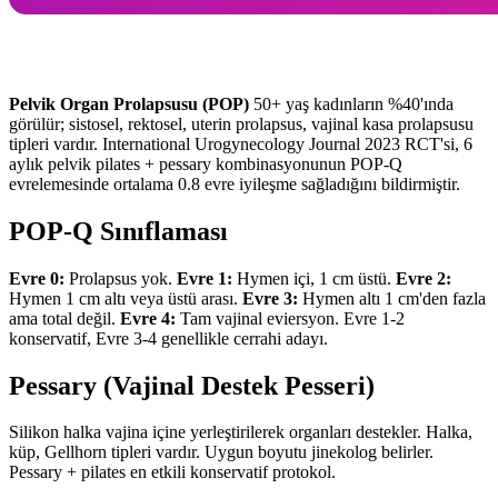
Pelvik Organ Prolapsusu (POP)
50+ yaş kadınların %40'ında
görülür; sistosel, rektosel, uterin prolapsus, vajinal kasa prolapsusu
tipleri vardır. International Urogynecology Journal 2023 RCT'si, 6
aylık pelvik pilates + pessary kombinasyonunun POP-Q
evrelemesinde ortalama 0.8 evre iyileşme sağladığını bildirmiştir.
POP-Q Sınıflaması
Evre 0:
Prolapsus yok.
Evre 1:
Hymen içi, 1 cm üstü.
Evre 2:
Hymen 1 cm altı veya üstü arası.
Evre 3:
Hymen altı 1 cm'den fazla
ama total değil.
Evre 4:
Tam vajinal eviersyon. Evre 1-2
konservatif, Evre 3-4 genellikle cerrahi adayı.
Pessary (Vajinal Destek Pesseri)
Silikon halka vajina içine yerleştirilerek organları destekler. Halka,
küp, Gellhorn tipleri vardır. Uygun boyutu jinekolog belirler.
Pessary + pilates en etkili konservatif protokol.