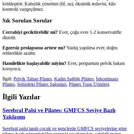
kötüleştirir. Kabızlık yönetimi (lif, su), öksürük tedavisi, kilo
kontrolü vazgeçilmez.
Sık Sorulan Sorular
Cerrahiyi geciktirebilir mi?
Evet, çoğu evre 1-2 konservatifle
düzelir.
Egzersiz prolapsusu artırır mı?
Yanlış yapılırsa evet; doğru
rehberlikle azaltır.
Hamilelikte başlayabilir miyim?
Evet, peripartum pelvik bakım
koruyucu.
İlgili:
Pelvik Taban Pilates
,
Kadın Sağlığı Pilates
,
İnkontinans
Pilates
,
Şehirdeki Pilates Salonları
,
Pilates Topu Ürünleri
.
İlgili Yazılar
Serebral Palsi ve Pilates: GMFCS Seviye Bazlı
Yaklaşım
Serebral palsi tanılı çocuk ve gençlerde GMFCS seviyelerine göre
pilates bazlı nöromüsküler egzersiz uyarlamaları, selektif motor