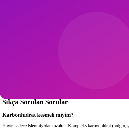
Hedef net (kilo vermek, kas kazanmak) ise 2-4 hafta kalori takibi far
9. Aralıklı Oruç ve Pilates
16:8 aralıklı oruç (12 öğle - 20 akşam) pilates ile uyumludur. Sabah pi
2020 JAMA Internal Medicine: Aralıklı oruç, sürekli kalori kısıtlamas
10. Uzun Vadeli Kimlik
"Diyet yapıyorum" yerine "sağlıklı seçimler yapan biriyim" kimlik ifade
göz atın.
Kısa Çek Listesi (Pratik Uygulama)
1) Günde 2-3 litre su, 2) Her öğünde protein kaynağı, 3) Günlük 5 por
Ev yapımı %80, dışarı %20, 9) Porsiyon boyutu el boyutuna kılavuz, 10
Sıkça Sorulan Sorular
Karbonhidrat kesmeli miyim?
Hayır, sadece işlenmiş olanı azaltın. Kompleks karbonhidrat (bulgur, yu