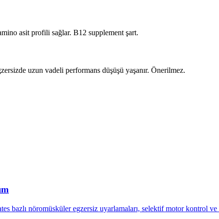
mino asit profili sağlar. B12 supplement şart.
 egzersizde uzun vadeli performans düşüşü yaşanır. Önerilmez.
şım
tes bazlı nöromüsküler egzersiz uyarlamaları, selektif motor kontrol ve