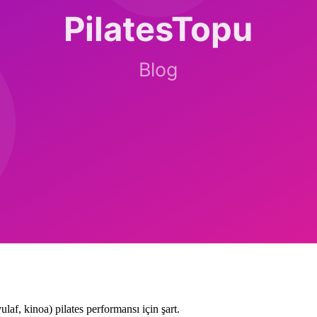
kındalık sağlar. Uzun vadede "sezgisel yeme"ye geçmek daha sürdürülebil
latesi yapanlar için 30 dk hafif mat egzersizi aç karnına iyi tolere edili
ıyla benzer kilo sonucu veriyor.
si. Pilates benzer şekilde "sporcu" kimliği. İki kimlik bir araya gelince 
siyon sebze-meyve, 4) Şekerli içecekleri at, 5) Haftada 2 balık günü, 6
) Pilates seansı sonrası mutlaka protein.
laf, kinoa) pilates performansı için şart.