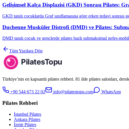
Gelişimsel Kalça Displazisi (GKD) Sonrası Pilates: G
GKD tanılı çocuklarda Graf sınıflamasına göre erken tedavi sonrası g
Duchenne Musküler Distrofi (DMD) ve Pilates: Subma
DMD tanılı çocuk ve gençlerde pilates bazlı submaksimal nefes-mobil
Tüm Yazılara Dön
Türkiye’nin en kapsamlı pilates rehberi. 81 ilde pilates salonları, ders
+90 544 673 22 02
info@pilatestopu.com
WhatsApp
Pilates Rehberi
İstanbul Pilates
Ankara Pilates
İzmir Pilates