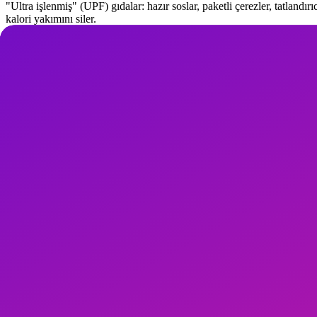
"Ultra işlenmiş" (UPF) gıdalar: hazır soslar, paketli çerezler, tatland
kalori yakımını siler.
4. 80-20 Kuralı
Haftanın %80'i bilinçli, %20'si esnek. Bu kural; mükemmeliyetçilik bask
5. Bilinçli Yeme (Mindful Eating)
Öğünde telefon yok, TV yok. 20-30 dk sürede ye. Beyinin doygunluk si
6. Hazır Öğün Planlama
Pazar günü 1-2 saat mutfak. Haftalık protein (tavuk, kinoa, mercimek) v
7. Akdeniz Beslenme Yaklaşımı
Türkiye zaten Akdeniz'in kalbinde. Zeytinyağı, balık, mercimek, bul
8. Kalori Sayımı Gerekli mi?