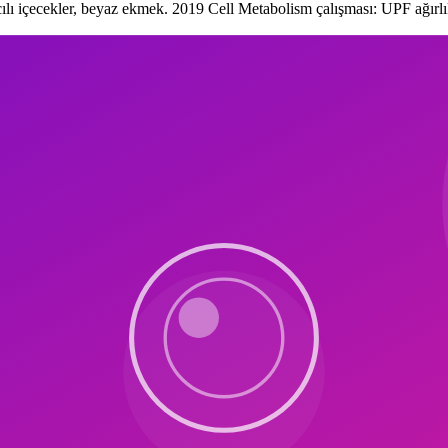
ırıcılı içecekler, beyaz ekmek. 2019 Cell Metabolism çalışması: UPF ağırl
ısını kaldırır, uzun vadede sürdürülebilir kılar. 21 öğünden 4'ü "keyif"
nyali 15-20 dk sürer. Yavaş yemek %20 daha az kalori almayı sağlar. Pi
e sebze hazırlayın. Pilates sonrası hazır sağlıklı yemek ulaşılabilirse; 
gur, yoğurt, yeşillik bolca. 2018 NEJM PREDIMED çalışması: Akdeniz d