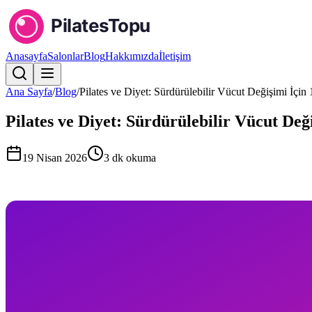
Anasayfa
Salonlar
Blog
Hakkımızda
İletişim
Ana Sayfa
/
Blog
/
Pilates ve Diyet: Sürdürülebilir Vücut Değişimi İçin 
Pilates ve Diyet: Sürdürülebilir Vücut Deği
19 Nisan 2026
3
dk okuma