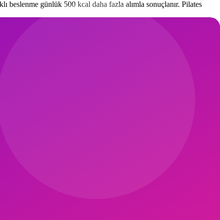
ıklı beslenme günlük 500 kcal daha fazla alımla sonuçlanır. Pilates
 olabilir.
latesteki mindful hareket prensibini sofraya taşıyın.
fast food kaçışı olmaz.
iyeti kalp-damar riskini %30 azaltıyor. Pilates ile uyumu mükemmel.