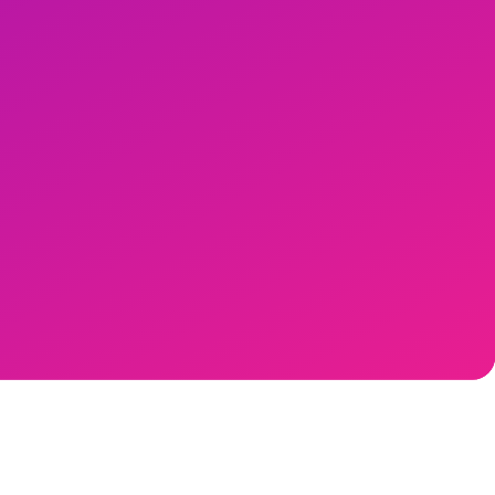
ir. Obsesif sayım yeme bozukluğu riski artırır.
r. Reformer gibi yüksek yoğunluk için kahvaltı sonrası planlanmalı.
bireysel sağlık kararları otomatikleşir.
Alışkanlık oluşturma rehberi
ne
) Yatmadan 3 saat önce yemek biter, 7) Haftalık 1-2 "keyif öğünü", 8)