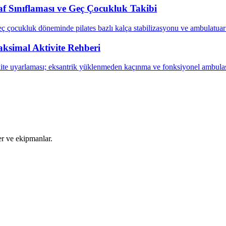
raf Sınıflaması ve Geç Çocukluk Takibi
eç çocukluk döneminde pilates bazlı kalça stabilizasyonu ve ambulatua
ksimal Aktivite Rehberi
ite uyarlaması; eksantrik yüklenmeden kaçınma ve fonksiyonel ambulas
ler ve ekipmanlar.