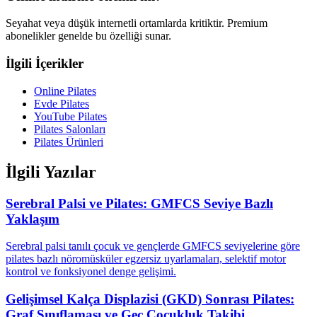
Seyahat veya düşük internetli ortamlarda kritiktir. Premium
abonelikler genelde bu özelliği sunar.
İlgili İçerikler
Online Pilates
Evde Pilates
YouTube Pilates
Pilates Salonları
Pilates Ürünleri
İlgili Yazılar
Serebral Palsi ve Pilates: GMFCS Seviye Bazlı
Yaklaşım
Serebral palsi tanılı çocuk ve gençlerde GMFCS seviyelerine göre
pilates bazlı nöromüsküler egzersiz uyarlamaları, selektif motor
kontrol ve fonksiyonel denge gelişimi.
Gelişimsel Kalça Displazisi (GKD) Sonrası Pilates:
Graf Sınıflaması ve Geç Çocukluk Takibi