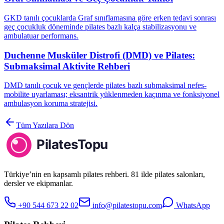
GKD tanılı çocuklarda Graf sınıflamasına göre erken tedavi sonrası
geç çocukluk döneminde pilates bazlı kalça stabilizasyonu ve
ambulatuar performans.
Duchenne Musküler Distrofi (DMD) ve Pilates:
Submaksimal Aktivite Rehberi
DMD tanılı çocuk ve gençlerde pilates bazlı submaksimal nefes-
mobilite uyarlaması; eksantrik yüklenmeden kaçınma ve fonksiyonel
ambulasyon koruma stratejisi.
Tüm Yazılara Dön
Türkiye’nin en kapsamlı pilates rehberi. 81 ilde pilates salonları,
dersler ve ekipmanlar.
+90 544 673 22 02
info@pilatestopu.com
WhatsApp