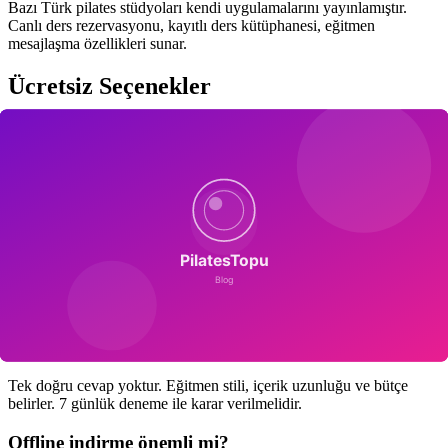
Bazı Türk pilates stüdyoları kendi uygulamalarını yayınlamıştır.
Canlı ders rezervasyonu, kayıtlı ders kütüphanesi, eğitmen
mesajlaşma özellikleri sunar.
Ücretsiz Seçenekler
Nike Training Club pilates kategorisi ücretsizdir ve kaliteli içerik
sunar. Sınırlı pilates özelliği ile başlangıç için uygundur.
Abonelik Yönetimi
Ücretsiz deneme süreleri otomatik yenileme riski taşır.
Aboneliklerim ekranından takip, kullanılmayan aboneliklerin iptali
önerilir.
SSS
Hangi uygulama en iyi?
Tek doğru cevap yoktur. Eğitmen stili, içerik uzunluğu ve bütçe
belirler. 7 günlük deneme ile karar verilmelidir.
Offline indirme önemli mi?