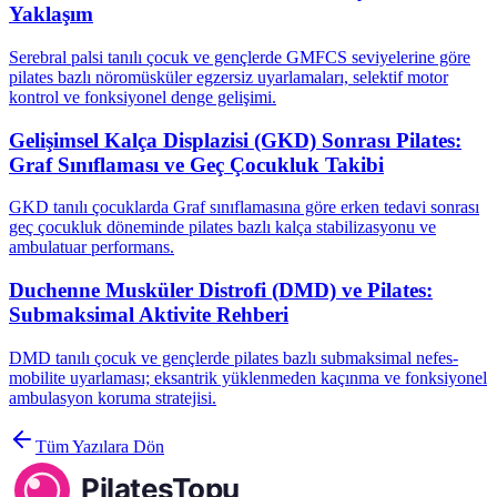
Yaklaşım
Serebral palsi tanılı çocuk ve gençlerde GMFCS seviyelerine göre
pilates bazlı nöromüsküler egzersiz uyarlamaları, selektif motor
kontrol ve fonksiyonel denge gelişimi.
Gelişimsel Kalça Displazisi (GKD) Sonrası Pilates:
Graf Sınıflaması ve Geç Çocukluk Takibi
GKD tanılı çocuklarda Graf sınıflamasına göre erken tedavi sonrası
geç çocukluk döneminde pilates bazlı kalça stabilizasyonu ve
ambulatuar performans.
Duchenne Musküler Distrofi (DMD) ve Pilates:
Submaksimal Aktivite Rehberi
DMD tanılı çocuk ve gençlerde pilates bazlı submaksimal nefes-
mobilite uyarlaması; eksantrik yüklenmeden kaçınma ve fonksiyonel
ambulasyon koruma stratejisi.
Tüm Yazılara Dön