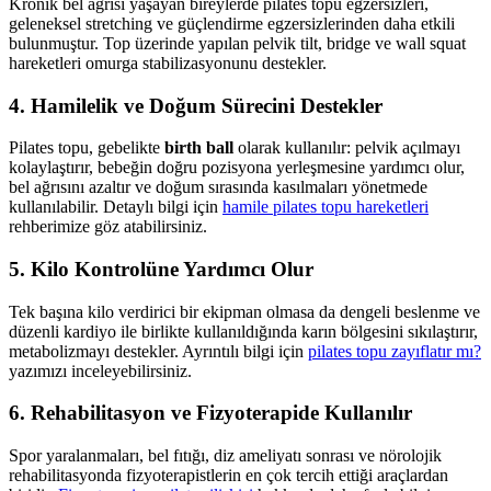
Kronik bel ağrısı yaşayan bireylerde pilates topu egzersizleri,
geleneksel stretching ve güçlendirme egzersizlerinden daha etkili
bulunmuştur. Top üzerinde yapılan pelvik tilt, bridge ve wall squat
hareketleri omurga stabilizasyonunu destekler.
4. Hamilelik ve Doğum Sürecini Destekler
Pilates topu, gebelikte
birth ball
olarak kullanılır: pelvik açılmayı
kolaylaştırır, bebeğin doğru pozisyona yerleşmesine yardımcı olur,
bel ağrısını azaltır ve doğum sırasında kasılmaları yönetmede
kullanılabilir. Detaylı bilgi için
hamile pilates topu hareketleri
rehberimize göz atabilirsiniz.
5. Kilo Kontrolüne Yardımcı Olur
Tek başına kilo verdirici bir ekipman olmasa da dengeli beslenme ve
düzenli kardiyo ile birlikte kullanıldığında karın bölgesini sıkılaştırır,
metabolizmayı destekler. Ayrıntılı bilgi için
pilates topu zayıflatır mı?
yazımızı inceleyebilirsiniz.
6. Rehabilitasyon ve Fizyoterapide Kullanılır
Spor yaralanmaları, bel fıtığı, diz ameliyatı sonrası ve nörolojik
rehabilitasyonda fizyoterapistlerin en çok tercih ettiği araçlardan