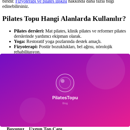
biridir.
Fizyoterapi ve pilates ilişkisi
hakkında daha fazla bilgi
edinebilirsiniz.
Pilates Topu Hangi Alanlarda Kullanılır?
Pilates dersleri:
Mat pilates, klinik pilates ve reformer pilates
derslerinde yardımcı ekipman olarak.
Yoga:
Restoratif yoga pozlarında destek amaçlı.
Fizyoterapi:
Postür bozuklukları, bel ağrısı, nörolojik
rehabilitasyon.
Hamile egzersizleri:
Gebelik pilatesi ve doğuma hazırlık.
Ofis:
Sandalye alternatifi olarak aktif oturma.
Evde antrenman:
Bütçe dostu, az yer kaplayan bütünsel
egzersiz aracı.
Çocuk rehabilitasyonu:
Duyusal entegrasyon ve denge
çalışmaları.
Doğru Pilates Topu Nasıl Seçilir?
Pilates topu seçiminde en önemli kriter
boy-top uyumu
dur. Yanlış
boyutta top kullanmak egzersizden verim almanızı engellediği gibi
yaralanma riski de oluşturabilir:
Boyunuz
Uygun Top Çapı