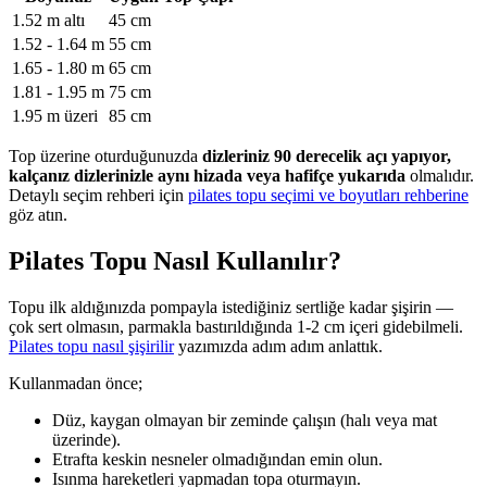
1.52 m altı
45 cm
1.52 - 1.64 m
55 cm
1.65 - 1.80 m
65 cm
1.81 - 1.95 m
75 cm
1.95 m üzeri
85 cm
Top üzerine oturduğunuzda
dizleriniz 90 derecelik açı yapıyor,
kalçanız dizlerinizle aynı hizada veya hafifçe yukarıda
olmalıdır.
Detaylı seçim rehberi için
pilates topu seçimi ve boyutları rehberine
göz atın.
Pilates Topu Nasıl Kullanılır?
Topu ilk aldığınızda pompayla istediğiniz sertliğe kadar şişirin —
çok sert olmasın, parmakla bastırıldığında 1-2 cm içeri gidebilmeli.
Pilates topu nasıl şişirilir
yazımızda adım adım anlattık.
Kullanmadan önce;
Düz, kaygan olmayan bir zeminde çalışın (halı veya mat
üzerinde).
Etrafta keskin nesneler olmadığından emin olun.
Isınma hareketleri yapmadan topa oturmayın.