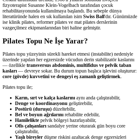
fizyoterapist Susanne Klein-Vogelbach tarafından çocuk
rehabilitasyonunda kullanılmaya başlandı. Bu sebeple dünya
literatüründe halen en sık kullanılan isim
Swiss Ball
'dır. Günümüzde
ise klinik pilates, reformer pilates ve mat pilates derslerinin
vazgeçilmez ekipmanlarından biri haline gelmiştir.
Pilates Topu Ne İşe Yarar?
Pilates topu yüzeyinin sürekli hareket etmesi (instabilite) nedeniyle
üzerinde yapılan her egzersizde vücudun derin stabilizatör kaslarını
— özellikle
transversus abdominis, multifidus ve pelvik taban
kasları
— devreye sokar. Bu durum topun başlıca işlevini oluşturur:
core (gövde) kuvvetini ve dengeyi eş zamanlı geliştirmek
.
Pilates topu ile;
Karın, sırt ve kalça kaslarını
aynı anda çalıştırabilir,
Denge ve koordinasyonu
geliştirebilir,
Postürü (duruşu)
düzeltebilir,
Bel ve boyun ağrılarını
rehabilite edebilir,
Hamilelikte
pelvik bölgeyi hazırlayabilir,
Ofis çalışanları
sandalye yerine oturarak gün boyu core
çalıştırabilir,
Yaşlı bireyler
düşme riskini azaltacak denge egzersizleri