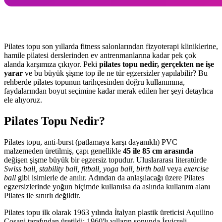
Pilates topu son yıllarda fitness salonlarından fizyoterapi kliniklerine,
hamile pilatesi derslerinden ev antrenmanlarına kadar pek çok
alanda karşımıza çıkıyor. Peki
pilates topu nedir, gerçekten ne işe
yarar
ve bu büyük şişme top ile ne tür egzersizler yapılabilir? Bu
rehberde pilates topunun tarihçesinden doğru kullanımına,
faydalarından boyut seçimine kadar merak edilen her şeyi detaylıca
ele alıyoruz.
Pilates Topu Nedir?
Pilates topu, anti-burst (patlamaya karşı dayanıklı) PVC
malzemeden üretilmiş, çapı genellikle
45 ile 85 cm arasında
değişen şişme büyük bir egzersiz topudur. Uluslararası literatürde
Swiss ball, stability ball, fitball, yoga ball, birth ball
veya
exercise
ball
gibi isimlerle de anılır. Adından da anlaşılacağı üzere Pilates
egzersizlerinde yoğun biçimde kullanılsa da aslında kullanım alanı
Pilates ile sınırlı değildir.
Pilates topu ilk olarak 1963 yılında İtalyan plastik üreticisi Aquilino
Cosani tarafından üretildi; 1960'lı yılların sonunda İsviçreli