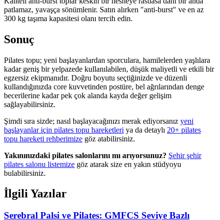
Kaliteli anti-burst toplar keskin bir nesneye rastlasa dahi bir anda
patlamaz, yavaşça sönümlenir. Satın alırken "anti-burst" ve en az
300 kg taşıma kapasitesi olanı tercih edin.
Sonuç
Pilates topu; yeni başlayanlardan sporculara, hamilelerden yaşlılara
kadar geniş bir yelpazede kullanılabilen, düşük maliyetli ve etkili bir
egzersiz ekipmanıdır. Doğru boyutu seçtiğinizde ve düzenli
kullandığınızda core kuvvetinden postüre, bel ağrılarından denge
becerilerine kadar pek çok alanda kayda değer gelişim
sağlayabilirsiniz.
Şimdi sıra sizde; nasıl başlayacağınızı merak ediyorsanız
yeni
başlayanlar için pilates topu hareketleri
ya da detaylı
20+ pilates
topu hareketi rehberimize
göz atabilirsiniz.
Yakınınızdaki pilates salonlarını mı arıyorsunuz?
Şehir şehir
pilates salonu listemize
göz atarak size en yakın stüdyoyu
bulabilirsiniz.
İlgili Yazılar
Serebral Palsi ve Pilates: GMFCS Seviye Bazlı