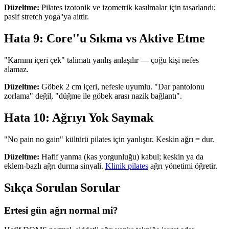
Düzeltme:
Pilates izotonik ve izometrik kasılmalar için tasarlandı;
pasif stretch yoga''ya aittir.
Hata 9: Core''u Sıkma vs Aktive Etme
"Karnını içeri çek" talimatı yanlış anlaşılır — çoğu kişi nefes
alamaz.
Düzeltme:
Göbek 2 cm içeri, nefesle uyumlu. "Dar pantolonu
zorlama" değil, "düğme ile göbek arası nazik bağlantı".
Hata 10: Ağrıyı Yok Saymak
"No pain no gain" kültürü pilates için yanlıştır. Keskin ağrı = dur.
Düzeltme:
Hafif yanma (kas yorgunluğu) kabul; keskin ya da
eklem-bazlı ağrı durma sinyali.
Klinik pilates
ağrı yönetimi öğretir.
Sıkça Sorulan Sorular
Ertesi gün ağrı normal mi?