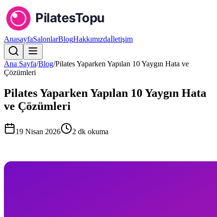
Anasayfa
Salonlar
Blog
Hakkımızda
İletişim
Ana Sayfa
/
Blog
/
Pilates Yaparken Yapılan 10 Yaygın Hata ve
Çözümleri
Pilates Yaparken Yapılan 10 Yaygın Hata
ve Çözümleri
19 Nisan 2026
2
dk okuma