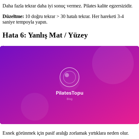
Daha fazla tekrar daha iyi sonuç vermez. Pilates kalite egzersizidir.
Düzeltme:
10 doğru tekrar > 30 hatalı tekrar. Her hareketi 3-4
saniye tempoyla yapın.
Hata 6: Yanlış Mat / Yüzey
İnce yoga matı üzerinde mat pilates omurga için travmatik olabilir.
Düzeltme:
10 mm+ pilates matı gerekli.
Mat seçim rehberimiz
yol
gösterir.
Hata 7: Isınmadan Başlamak
Direkt klasik Pilates serisine girmek kas iğciklerini hazırlamadan ani
yüklenme yaratır.
Düzeltme:
5 dakika dinamik ısınma — cat-cow, bridge, leg circles.
Hata 8: Aşırı Stretch Arzusu
Esnek görünmek için pasif aralığı zorlamak yırtıklara neden olur.