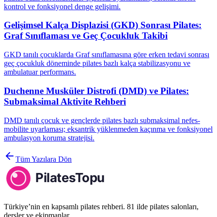
kontrol ve fonksiyonel denge gelişimi.
Gelişimsel Kalça Displazisi (GKD) Sonrası Pilates:
Graf Sınıflaması ve Geç Çocukluk Takibi
GKD tanılı çocuklarda Graf sınıflamasına göre erken tedavi sonrası
geç çocukluk döneminde pilates bazlı kalça stabilizasyonu ve
ambulatuar performans.
Duchenne Musküler Distrofi (DMD) ve Pilates:
Submaksimal Aktivite Rehberi
DMD tanılı çocuk ve gençlerde pilates bazlı submaksimal nefes-
mobilite uyarlaması; eksantrik yüklenmeden kaçınma ve fonksiyonel
ambulasyon koruma stratejisi.
Tüm Yazılara Dön
Türkiye’nin en kapsamlı pilates rehberi. 81 ilde pilates salonları,
dersler ve ekipmanlar.