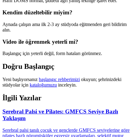
Hafif DOMS normal, şiddetli ağrı yanlış tekniğe işaret eder.
Kendim düzeltebilir miyim?
Aynada çalışın ama ilk 2-3 ay stüdyoda eğitmenden geri bildirim
alın.
Video ile öğrenmek yeterli mi?
Başlangıç için yeterli değil, form hataları görünmez.
Doğru Başlangıç
Yeni başlıyorsanız
başlangıç rehberimizi
okuyun; şehrinizdeki
stüdyolar için
kataloğumuzu
inceleyin.
İlgili Yazılar
Serebral Palsi ve Pilates: GMFCS Seviye Bazlı
Yaklaşım
Serebral palsi tanılı çocuk ve gençlerde GMFCS seviyelerine göre
pilates bazlı nöromüsküler egzersiz uyarlamaları, selektif motor