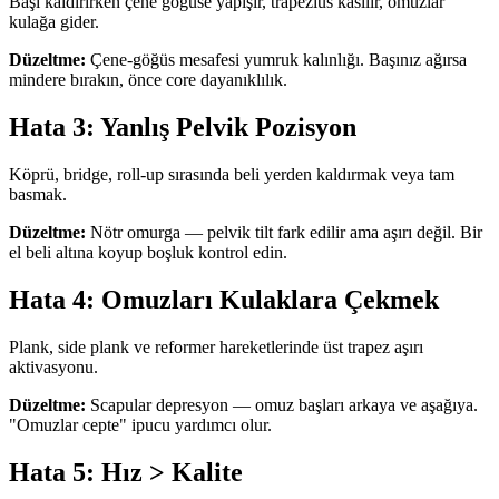
Başı kaldırırken çene göğüse yapışır, trapezius kasılır, omuzlar
kulağa gider.
Düzeltme:
Çene-göğüs mesafesi yumruk kalınlığı. Başınız ağırsa
mindere bırakın, önce core dayanıklılık.
Hata 3: Yanlış Pelvik Pozisyon
Köprü, bridge, roll-up sırasında beli yerden kaldırmak veya tam
basmak.
Düzeltme:
Nötr omurga — pelvik tilt fark edilir ama aşırı değil. Bir
el beli altına koyup boşluk kontrol edin.
Hata 4: Omuzları Kulaklara Çekmek
Plank, side plank ve reformer hareketlerinde üst trapez aşırı
aktivasyonu.
Düzeltme:
Scapular depresyon — omuz başları arkaya ve aşağıya.
"Omuzlar cepte" ipucu yardımcı olur.
Hata 5: Hız > Kalite