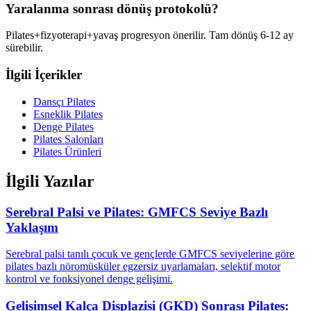
Yaralanma sonrası dönüş protokolü?
Pilates+fizyoterapi+yavaş progresyon önerilir. Tam dönüş 6-12 ay
sürebilir.
İlgili İçerikler
Dansçı Pilates
Esneklik Pilates
Denge Pilates
Pilates Salonları
Pilates Ürünleri
İlgili Yazılar
Serebral Palsi ve Pilates: GMFCS Seviye Bazlı
Yaklaşım
Serebral palsi tanılı çocuk ve gençlerde GMFCS seviyelerine göre
pilates bazlı nöromüsküler egzersiz uyarlamaları, selektif motor
kontrol ve fonksiyonel denge gelişimi.
Gelişimsel Kalça Displazisi (GKD) Sonrası Pilates: