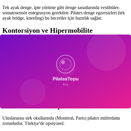
Tek ayak denge, ipte yürüme gibi denge sanatlarında vestibüler-
somatosensör entegrasyon gerektirir. Pilates denge egzersizleri (tek
ayak bridge, kneeling) bu beceriler için hazırlık sağlar.
Kontorsiyon ve Hipermobilite
Aşırı esneklik gerektiren kontorsiyonda eklem stabilitesinin
korunması kritiktir. Pilates ile derin stabilizatörlerin güçlendirilmesi
eklem korumasını sağlar.
Profesyonel Kariyer Uzatma
Sirk sanatçısı kariyeri ortalama 8-12 yıldır. Pilates ile ön hazırlık ve
koruyucu protokol kariyeri 2-4 yıl uzatabilir.
SSS
Amatör sirk okulunda pilates zorunlu mu?
Uluslararası sirk okullarında (Montreal, Paris) pilates müfredatta
zorunludur. Türkiye'de opsiyonel.