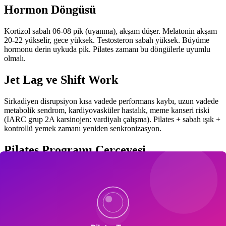
Hormon Döngüsü
Kortizol sabah 06-08 pik (uyanma), akşam düşer. Melatonin akşam
20-22 yükselir, gece yüksek. Testosteron sabah yüksek. Büyüme
hormonu derin uykuda pik. Pilates zamanı bu döngülerle uyumlu
olmalı.
Jet Lag ve Shift Work
Sirkadiyen disrupsiyon kısa vadede performans kaybı, uzun vadede
metabolik sendrom, kardiyovasküler hastalık, meme kanseri riski
(IARC grup 2A karsinojen: vardiyalı çalışma). Pilates + sabah ışık +
kontrollü yemek zamanı yeniden senkronizasyon.
Pilates Programı Çerçevesi
Sabahçı: 06:30-08:00 orta şiddetli reformer veya mat, sabah ışık
odaklı. Gece kuşu: 17:00-19:00 yoğun antrenman, 20:30 sonrası
hafif streç/nefes. Nötr: 07:00-09:00 veya 17:00-19:00 esnek.
Social Jet Lag