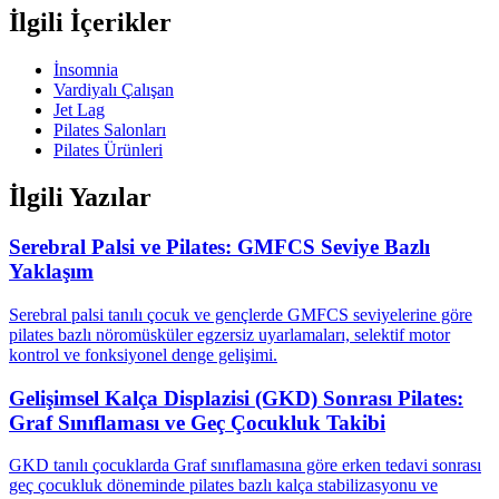
İlgili İçerikler
İnsomnia
Vardiyalı Çalışan
Jet Lag
Pilates Salonları
Pilates Ürünleri
İlgili Yazılar
Serebral Palsi ve Pilates: GMFCS Seviye Bazlı
Yaklaşım
Serebral palsi tanılı çocuk ve gençlerde GMFCS seviyelerine göre
pilates bazlı nöromüsküler egzersiz uyarlamaları, selektif motor
kontrol ve fonksiyonel denge gelişimi.
Gelişimsel Kalça Displazisi (GKD) Sonrası Pilates:
Graf Sınıflaması ve Geç Çocukluk Takibi
GKD tanılı çocuklarda Graf sınıflamasına göre erken tedavi sonrası
geç çocukluk döneminde pilates bazlı kalça stabilizasyonu ve