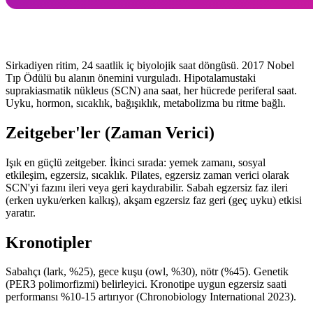
Sirkadiyen ritim, 24 saatlik iç biyolojik saat döngüsü. 2017 Nobel
Tıp Ödülü bu alanın önemini vurguladı. Hipotalamustaki
suprakiasmatik nükleus (SCN) ana saat, her hücrede periferal saat.
Uyku, hormon, sıcaklık, bağışıklık, metabolizma bu ritme bağlı.
Zeitgeber'ler (Zaman Verici)
Işık en güçlü zeitgeber. İkinci sırada: yemek zamanı, sosyal
etkileşim, egzersiz, sıcaklık. Pilates, egzersiz zaman verici olarak
SCN'yi fazını ileri veya geri kaydırabilir. Sabah egzersiz faz ileri
(erken uyku/erken kalkış), akşam egzersiz faz geri (geç uyku) etkisi
yaratır.
Kronotipler
Sabahçı (lark, %25), gece kuşu (owl, %30), nötr (%45). Genetik
(PER3 polimorfizmi) belirleyici. Kronotipe uygun egzersiz saati
performansı %10-15 artırıyor (Chronobiology International 2023).