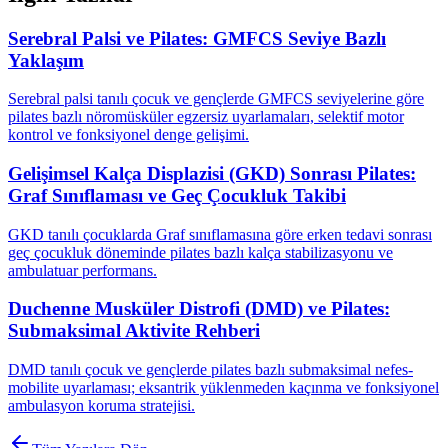
Serebral Palsi ve Pilates: GMFCS Seviye Bazlı
Yaklaşım
Serebral palsi tanılı çocuk ve gençlerde GMFCS seviyelerine göre
pilates bazlı nöromüsküler egzersiz uyarlamaları, selektif motor
kontrol ve fonksiyonel denge gelişimi.
Gelişimsel Kalça Displazisi (GKD) Sonrası Pilates:
Graf Sınıflaması ve Geç Çocukluk Takibi
GKD tanılı çocuklarda Graf sınıflamasına göre erken tedavi sonrası
geç çocukluk döneminde pilates bazlı kalça stabilizasyonu ve
ambulatuar performans.
Duchenne Musküler Distrofi (DMD) ve Pilates:
Submaksimal Aktivite Rehberi
DMD tanılı çocuk ve gençlerde pilates bazlı submaksimal nefes-
mobilite uyarlaması; eksantrik yüklenmeden kaçınma ve fonksiyonel
ambulasyon koruma stratejisi.