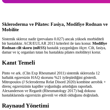
Skleroderma ve Pilates: Fasiya, Modifiye Rodnan ve
Mobilite
Sistemik skleroz nadir (prevalans 0.027) ancak yüksek morbiditeli
bir hastalıktır. ACR/EULAR 2013 kriterleri ile tanı konur.
Modifiye
Rodnan cilt skoru (mRSS)
hastalık yaygınlığını ölçer. Cilt, fasiya,
damar ve iç organları tutan bu hastalıkta pilates mobiliteyi korur.
Kanıt Temeli
Pinto ve ark. (Clin Exp Rheumatol 2011) sistemik sklerozda 12
haftalık egzersizin HAQ skorunu %21 iyileştirdiğini gösterdi.
Mitropoulos (J Scleroderma Relat Disord 2020) kombine aerobik +
direnç egzersizinin kapiller yoğunluğu artırdığını raporladı.
Alexanderson ve Regardt (Rheumatology 2017) bağ dokusu
hastalıklarında egzersizin güvenli ve etkili olduğunu doğruladı.
Raynaud Yönetimi