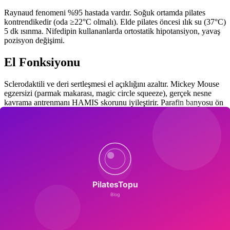
Raynaud fenomeni %95 hastada vardır. Soğuk ortamda pilates
kontrendikedir (oda ≥22°C olmalı). Elde pilates öncesi ılık su (37°C)
5 dk ısınma. Nifedipin kullananlarda ortostatik hipotansiyon, yavaş
pozisyon değişimi.
El Fonksiyonu
Sclerodaktili ve deri sertleşmesi el açıklığını azaltır. Mickey Mouse
egzersizi (parmak makarası, magic circle squeeze), gerçek nesne
kavrama antrenmanı HAMIS skorunu iyileştirir. Parafin banyosu ön
hazırlık olarak önerilir.
Akciğer ve Kalp Boyutu
İnterstisyel akciğer hastalığı %40-75, pulmoner HT %10-15 hastada.
Egzersiz öncesi HRCT, ekokardiyografi şarttır. DLCO <60% ise
pulmoner rehabilitasyon konsültasyonu. Reflü nedeniyle inverted
pozisyonlar yasaktır.
Sık Sorulan Sorular
Cilt sertleşmesi geri döner mi?