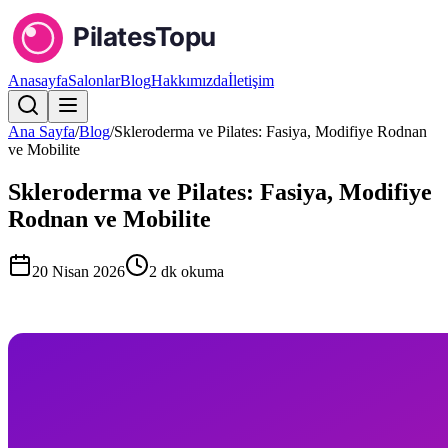
Anasayfa
Salonlar
Blog
Hakkımızda
İletişim
Ana Sayfa
/
Blog
/
Skleroderma ve Pilates: Fasiya, Modifiye Rodnan
ve Mobilite
Skleroderma ve Pilates: Fasiya, Modifiye
Rodnan ve Mobilite
20 Nisan 2026
2
dk okuma