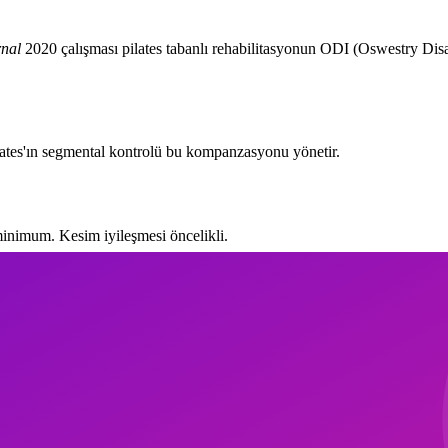
rnal
2020 çalışması pilates tabanlı rehabilitasyonun ODI (Oswestry Disa
lates'ın segmental kontrolü bu kompanzasyonu yönetir.
minimum. Kesim iyileşmesi öncelikli.
, dead bug temel versiyonlar.
 Reformer hafif direnç ile footwork.