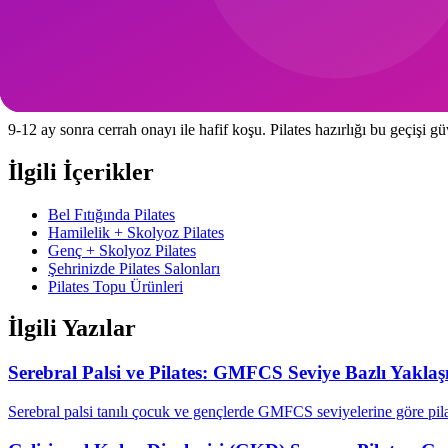
Füzyon sonrası pilates eğitmeni nasıl seçilmeli?
Klinik pilates veya rehabilitasyon pilates deneyimi olan eğitmen tercih 
Koşuya dönebilir miyim?
9-12 ay sonra cerrah onayı ile hafif koşu. Pilates hazırlığı bu geçişi güv
İlgili İçerikler
Bel Fıtığında Pilates
Hamilelik + Skolyoz Pilates
Genç + Skolyoz Pilates
Şehrinizde Pilates Salonları
Pilates Topu Ürünleri
İlgili Yazılar
Serebral Palsi ve Pilates: GMFCS Seviye Bazlı Yakla
Serebral palsi tanılı çocuk ve gençlerde GMFCS seviyelerine göre pila