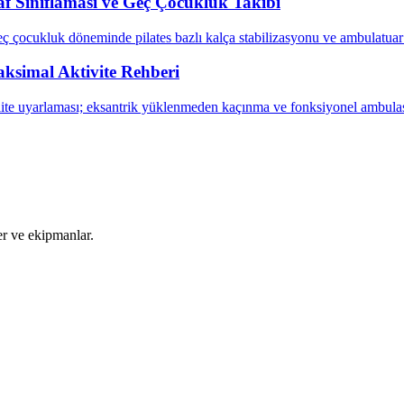
raf Sınıflaması ve Geç Çocukluk Takibi
eç çocukluk döneminde pilates bazlı kalça stabilizasyonu ve ambulatua
ksimal Aktivite Rehberi
ite uyarlaması; eksantrik yüklenmeden kaçınma ve fonksiyonel ambulas
ler ve ekipmanlar.