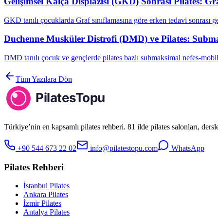
Gelişimsel Kalça Displazisi (GKD) Sonrası Pilates: G
GKD tanılı çocuklarda Graf sınıflamasına göre erken tedavi sonrası g
Duchenne Musküler Distrofi (DMD) ve Pilates: Subma
DMD tanılı çocuk ve gençlerde pilates bazlı submaksimal nefes-mobil
Tüm Yazılara Dön
Türkiye’nin en kapsamlı pilates rehberi. 81 ilde pilates salonları, ders
+90 544 673 22 02
info@pilatestopu.com
WhatsApp
Pilates Rehberi
İstanbul Pilates
Ankara Pilates
İzmir Pilates
Antalya Pilates