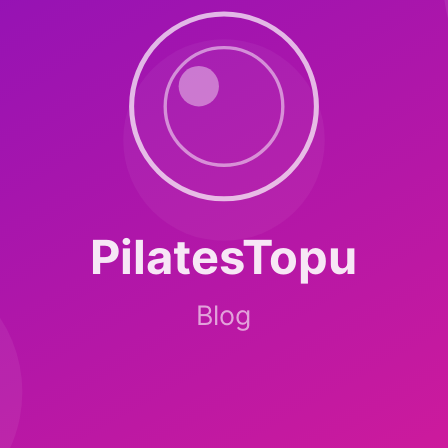
ik core stabilite öne çıkar.
esi farklı zamanlama ister. Cerrah talimatı her zaman önceliklidir.
bu kompanzasyonu dağıtarak riski yarıya indirir.
hareket" deneyimi ile bu korkuyu söker.
andart program.