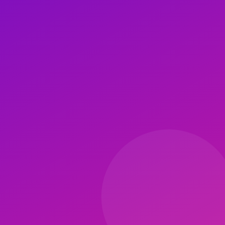
Komşu segment koruma için torasik mobilite + kalça mobilitesi + dinam
ALIF, PLIF, TLIF Ayrımı
Anterior yaklaşımlarda karın iyileşmesi, posteriorde dorsal kas iyileşm
Komşu Segment Dejenerasyonu Önleme
Füzyon üstü/altı segment yılda %2-3 dejenerasyon riski taşır. Pilates 
Psikolojik Faktörler
Omurga cerrahisinin korku ve kinezyofobisi yaygın. Pilates "güvenli 
Sık Sorulan Sorular
Çok seviyeli füzyon (3+ seviye) sonrası pilates?
Daha yavaş rehabilitasyon; 3 ay sonra modifiye pilates, 9 ay sonra st