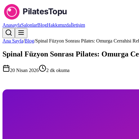
Anasayfa
Salonlar
Blog
Hakkımızda
İletişim
Ana Sayfa
/
Blog
/
Spinal Füzyon Sonrası Pilates: Omurga Cerrahisi Re
Spinal Füzyon Sonrası Pilates: Omurga Ce
20 Nisan 2026
2
dk okuma