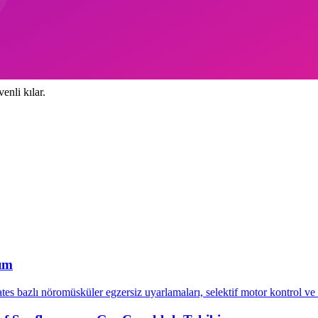
edilir.
enli kılar.
şım
tes bazlı nöromüsküler egzersiz uyarlamaları, selektif motor kontrol ve