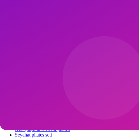
Jet-lag yönetimi için varış yeri saatine göre uyku/yeme ayarı. Yüksek
Magnezyum sitrat 200-300 mg akşam uyku kalitesine yardım eder.
Sık Sorulan Sorular
Tatilde pilates yapmazsam 1-2 hafta zararlı mı?
Hayır; aktif tatil (yürüyüş, yüzme) olması hâlinde 10-14 günlük ara p
Otel spa'sı pilates için yeterli mi?
Temel mat varsa yeterli; reformer tatil sırasında çoğu otelde bulunmaz, m
Uçuşta pilates egzersizi yapılır mı?
Oturur bacak-ayak bileği rotasyonu, omuz kaydırma ve nefes çalışmas
İlgili İçerikler
Yaz evde pilates
Minimum ekipmanla evde pilates
Ofis çalışanına 10 dk pilates
Seyahat pilates seti