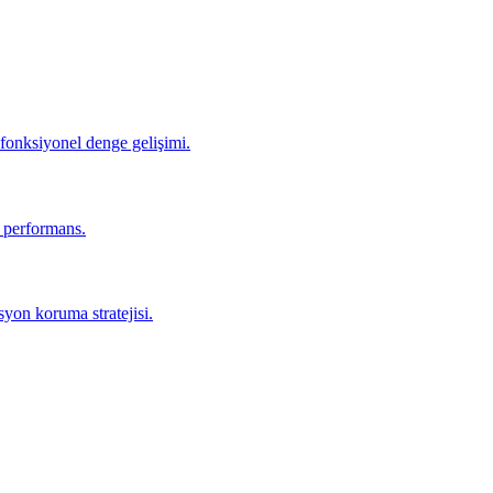
 fonksiyonel denge gelişimi.
r performans.
yon koruma stratejisi.