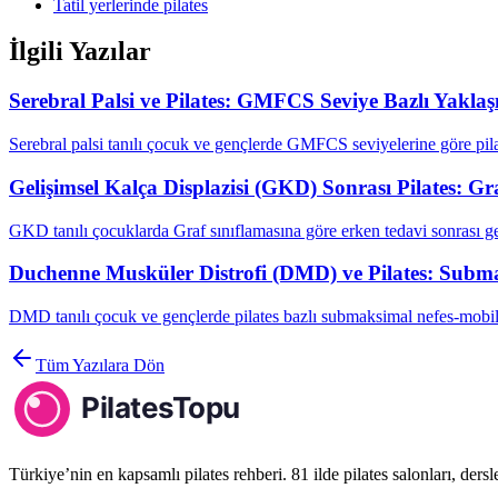
Tatil yerlerinde pilates
İlgili Yazılar
Serebral Palsi ve Pilates: GMFCS Seviye Bazlı Yakla
Serebral palsi tanılı çocuk ve gençlerde GMFCS seviyelerine göre pila
Gelişimsel Kalça Displazisi (GKD) Sonrası Pilates: G
GKD tanılı çocuklarda Graf sınıflamasına göre erken tedavi sonrası g
Duchenne Musküler Distrofi (DMD) ve Pilates: Subma
DMD tanılı çocuk ve gençlerde pilates bazlı submaksimal nefes-mobil
Tüm Yazılara Dön
Türkiye’nin en kapsamlı pilates rehberi. 81 ilde pilates salonları, ders