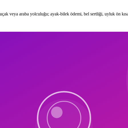
çak veya araba yolculuğu; ayak-bilek ödemi, bel sertliği, uyluk ön kısal
iş sonrası ilk 30 dakika içinde: cat-cow 10 rep, standing hamstring stret
 Bu mini protokol bel ağrısını %60 azaltıyor.
idge, bird dog, dead bug, plank 30sn. Bacak (4 dk): side leg lifts, singl
 topu 25 cm (300 g — deflate edilip valize), cilt masaj topu (100 g). B