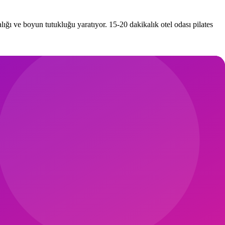
ığı ve boyun tutukluğu yaratıyor. 15-20 dakikalık otel odası pilates
ch 30 sn × 2, hip flexor lunge 30 sn × 2, calf stretch 30 sn × 2,
e leg circle, glute bridge pulse. Esnetme (4 dk): pigeon, child pose,
u 4 parça 1.3 kg altında ve toplamda 1500-2500 TL arası. Havayolu el