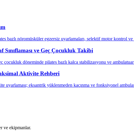
şım
tes bazlı nöromüsküler egzersiz uyarlamaları, selektif motor kontrol ve
raf Sınıflaması ve Geç Çocukluk Takibi
eç çocukluk döneminde pilates bazlı kalça stabilizasyonu ve ambulatua
ksimal Aktivite Rehberi
ite uyarlaması; eksantrik yüklenmeden kaçınma ve fonksiyonel ambulas
ler ve ekipmanlar.