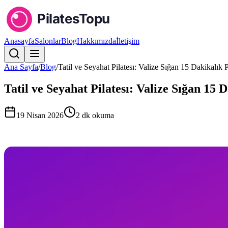
Anasayfa
Salonlar
Blog
Hakkımızda
İletişim
Ana Sayfa
/
Blog
/
Tatil ve Seyahat Pilatesı: Valize Sığan 15 Dakikalık
Tatil ve Seyahat Pilatesı: Valize Sığan 15
19 Nisan 2026
2
dk okuma