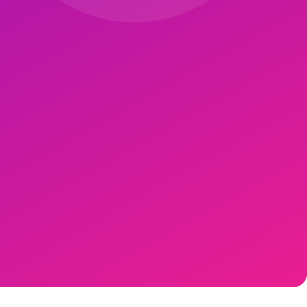
Su tüketimi günde 2.5-3 L. Kafein öğleden sonra saat 14:00'dan önce.