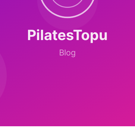
 protein + düşük glisemik indeksli kahvaltı, akşam hafif karbonhidrat. 
ilates formunu anlamlı bozmaz.
at pilates rutini tercih edilmelidir.
ı DVT önler, uçuşta güvenle yapılır.