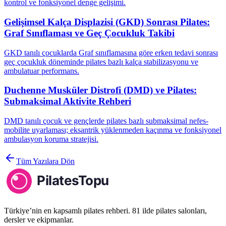
kontrol ve fonksiyonel denge gelişimi.
Gelişimsel Kalça Displazisi (GKD) Sonrası Pilates:
Graf Sınıflaması ve Geç Çocukluk Takibi
GKD tanılı çocuklarda Graf sınıflamasına göre erken tedavi sonrası
geç çocukluk döneminde pilates bazlı kalça stabilizasyonu ve
ambulatuar performans.
Duchenne Musküler Distrofi (DMD) ve Pilates:
Submaksimal Aktivite Rehberi
DMD tanılı çocuk ve gençlerde pilates bazlı submaksimal nefes-
mobilite uyarlaması; eksantrik yüklenmeden kaçınma ve fonksiyonel
ambulasyon koruma stratejisi.
Tüm Yazılara Dön
Türkiye’nin en kapsamlı pilates rehberi. 81 ilde pilates salonları,
dersler ve ekipmanlar.