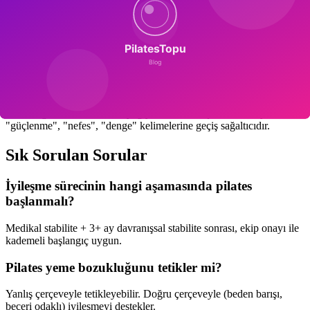
Grup Dinamiği ve Karşılaştırma
Grup sınıfında "onun karnı daha düz" düşünceleri tetikleyici olabilir.
Birebir ders başlangıçta tercih edilir.
Ağırlık Konuşmasından Kaçınma
Pilates eğitmeni ile "kilo", "yağ yakma", "bel çevresi" dili yerine
"güçlenme", "nefes", "denge" kelimelerine geçiş sağaltıcıdır.
Sık Sorulan Sorular
İyileşme sürecinin hangi aşamasında pilates
başlanmalı?
Medikal stabilite + 3+ ay davranışsal stabilite sonrası, ekip onayı ile
kademeli başlangıç uygun.
Pilates yeme bozukluğunu tetikler mi?
Yanlış çerçeveyle tetikleyebilir. Doğru çerçeveyle (beden barışı,
beceri odaklı) iyileşmeyi destekler.