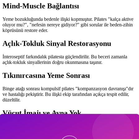
Mind-Muscle Bağlantısı
Yeme bozukluğunda bedenle ilişki kopmuştur. Pilates "kalça aktive
oluyor mu?", "nefesin nereye gidiyor?" gibi sorular ile beden-zihin
köprüsünü restore eder.
Açlık-Tokluk Sinyal Restorasyonu
İnteroseptif farkındalık pilatesta güçlendirilir. Bu beceri zamanla
açlık-tokluk sinyallerinin doğru okunmasına taşınır.
Tıkınırcasına Yeme Sonrası
Binge atağı sonrası kompulsif pilates "kompanzasyon davranışı"dır
ve hastalığı pekiştirir. Bu ilişki ekip tarafından açıkça tespit edilir,
düzeltilir.
Vücut İmajı ve Ayna Yok
Aynasız stüdyo veya aynaya sırt dönük pozisyon yeme bozukluğu
olan danışan için güvenli ortam sunar.