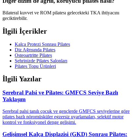
Diğer dizim de ağrılı, koruyucu pilates nasıl?
Bilateral kuvvet ve ROM pilatesı gelecekteki TKA ihtiyacını
geciktirebilir.
İlgili İçerikler
Kalça Protezi Sonrası Pilates
Diz Ağrısında Pilates
Osteoartritte Pilates
Şehrinizde Pilates Salonları
Pilates Topu Ürünleri
İlgili Yazılar
Serebral Palsi ve Pilates: GMFCS Seviye Bazlı
Yaklaşım
Serebral palsi tanılı çocuk ve gençlerde GMFCS seviyelerine göre
pilates bazlı nöromüsküler egzersiz uyarlamaları, selektif motor
kontrol ve fonksiyonel denge gelişimi.
Gelişimsel Kalça Displazisi (GKD) Sonrası Pilates: