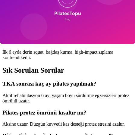
Bilateral TKA Sonrası
İki dizi birden opere olan hastalar için rehabilitasyon daha yavaş. 8-
12 hafta desteksiz adım ve pilates ile paralel ilerler.
Kontrendike Hareketler
İlk 6 ayda derin squat, bağdaş kurma, high-impact zıplama
kontrendikedir.
Sık Sorulan Sorular
TKA sonrası kaç ay pilates yapılmalı?
Aktif rehabilitasyon 6 ay; yaşam boyu sürdürme egzersizleri protez
ömrünü uzatır.
Pilates protez ömrünü kısaltır mı?
Aksine uzatır. Düzgün kuvvetli kas desteği protez stresini azaltır.