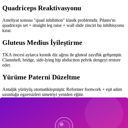
Quadriceps Reaktivasyonu
Ameliyat sonrası "quad inhibition" klasik problemdir. Pilates'ın
quadriceps set + straight leg raise + wall slide zinciri bu inhibisyonu
kırar.
Gluteus Medius İyileştirme
TKA öncesi aylarca kronik diz ağrısı ile gluteal zayıflık gelişmiştir.
Clamshell, bridge, side-lying hip abduction pelvik dengeyi restore
eder.
Yürüme Paterni Düzeltme
Antaljik yürüyüş otomatikleşmiştir. Reformer footwork + eşit adım
uzunluğu egzersizleri simetriyi yeniden eğitir.
Denge ve Düşme Profilaksisi
TKA sonrası 6 ay düşme riski yüksektir. Pilates topu üzerinde denge
egzersizleri bu riski belirgin azaltır.