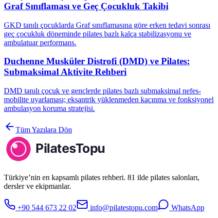
Graf Sınıflaması ve Geç Çocukluk Takibi
GKD tanılı çocuklarda Graf sınıflamasına göre erken tedavi sonrası
geç çocukluk döneminde pilates bazlı kalça stabilizasyonu ve
ambulatuar performans.
Duchenne Musküler Distrofi (DMD) ve Pilates:
Submaksimal Aktivite Rehberi
DMD tanılı çocuk ve gençlerde pilates bazlı submaksimal nefes-
mobilite uyarlaması; eksantrik yüklenmeden kaçınma ve fonksiyonel
ambulasyon koruma stratejisi.
Tüm Yazılara Dön
Türkiye’nin en kapsamlı pilates rehberi. 81 ilde pilates salonları,
dersler ve ekipmanlar.
+90 544 673 22 02
info@pilatestopu.com
WhatsApp