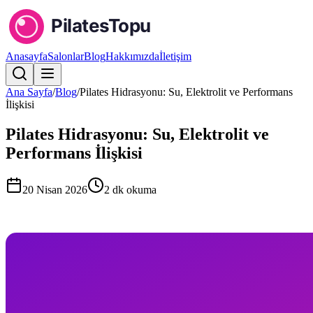
Anasayfa
Salonlar
Blog
Hakkımızda
İletişim
Ana Sayfa
/
Blog
/
Pilates Hidrasyonu: Su, Elektrolit ve Performans
İlişkisi
Pilates Hidrasyonu: Su, Elektrolit ve
Performans İlişkisi
20 Nisan 2026
2
dk okuma