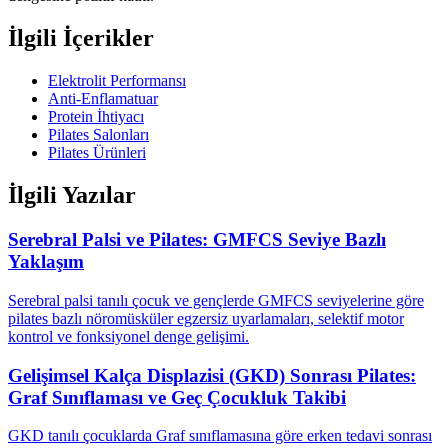
İlgili İçerikler
Elektrolit Performansı
Anti-Enflamatuar
Protein İhtiyacı
Pilates Salonları
Pilates Ürünleri
İlgili Yazılar
Serebral Palsi ve Pilates: GMFCS Seviye Bazlı
Yaklaşım
Serebral palsi tanılı çocuk ve gençlerde GMFCS seviyelerine göre
pilates bazlı nöromüsküler egzersiz uyarlamaları, selektif motor
kontrol ve fonksiyonel denge gelişimi.
Gelişimsel Kalça Displazisi (GKD) Sonrası Pilates:
Graf Sınıflaması ve Geç Çocukluk Takibi
GKD tanılı çocuklarda Graf sınıflamasına göre erken tedavi sonrası