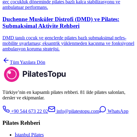
geç çocukluk döneminde pilates bazlı kalça stabilizasyonu ve
ambulatuar performans.
Duchenne Musküler Distrofi (DMD) ve Pilates:
Submaksimal Aktivite Rehberi
DMD tanılı çocuk ve gençlerde pilates bazlı submaksimal nefes-
mobilite uyarlaması; eksantrik yüklenmeden kaçınma ve fonksiyonel
ambulasyon koruma stratejisi.
Tüm Yazılara Dön
Türkiye’nin en kapsamlı pilates rehberi. 81 ilde pilates salonları,
dersler ve ekipmanlar.
+90 544 673 22 02
info@pilatestopu.com
WhatsApp
Pilates Rehberi
İstanbul Pilates