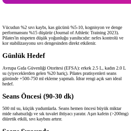
Vücudun %2 sıvı kaybı, kas gücünü %5-10, kognisyon ve denge
performansını %15 düşürür (Journal of Athletic Training 2023).
Pilates'in nispeten düşük yoğunluğu yanıltıcıdır: nefes kontrolü ve
kor stabilizasyonu sıvı dengesinden direkt etkilenir.
Günlük Hedef
Avrupa Gıda Güvenliği Otoritesi (EFSA): erkek 2.5 L, kadın 2.0 L
su (yiyeceklerden gelen %20 hariç). Pilates pratisyenleri seans
gününde +500-750 ml ekleme yapmalı. İdrar rengi açık sarı ideal
hedef.
Seans Öncesi (90-30 dk)
500 ml su, küçük yudumlarla. Seans hemen öncesi büyük miktar
mide rahatsızlığı ve sık tuvalet ihtiyacı yaratır. Aşırı kafein (>200mg)
diüretik etkili, sıvı kaybını artırır.