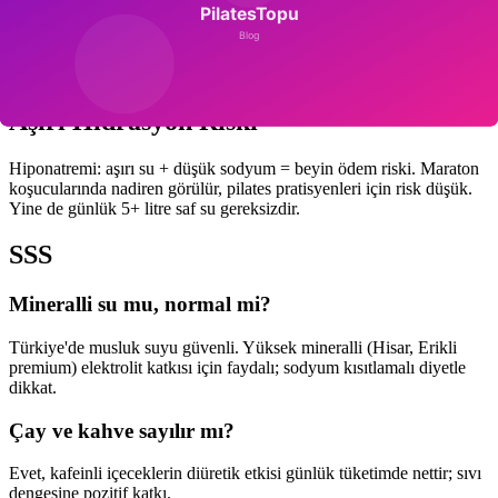
Erken: hafif başağrısı, yorgunluk, idrar rengi koyulaşması. Orta:
konsantrasyon kaybı, ağız kuruluğu, kas krampı. Geç: baş dönmesi,
hızlı nabız, bulanık görme. Susuzluk hissi geç sinyaldir; öncesinde
içme alışkanlığı önemli.
Aşırı Hidrasyon Riski
Hiponatremi: aşırı su + düşük sodyum = beyin ödem riski. Maraton
koşucularında nadiren görülür, pilates pratisyenleri için risk düşük.
Yine de günlük 5+ litre saf su gereksizdir.
SSS
Mineralli su mu, normal mi?
Türkiye'de musluk suyu güvenli. Yüksek mineralli (Hisar, Erikli
premium) elektrolit katkısı için faydalı; sodyum kısıtlamalı diyetle
dikkat.
Çay ve kahve sayılır mı?
Evet, kafeinli içeceklerin diüretik etkisi günlük tüketimde nettir; sıvı
dengesine pozitif katkı.