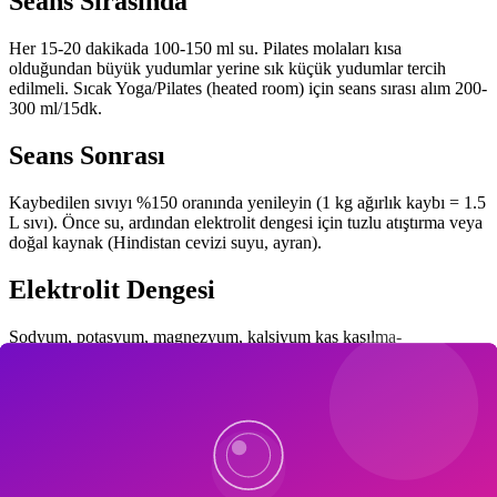
Seans Sırasında
Her 15-20 dakikada 100-150 ml su. Pilates molaları kısa
olduğundan büyük yudumlar yerine sık küçük yudumlar tercih
edilmeli. Sıcak Yoga/Pilates (heated room) için seans sırası alım 200-
300 ml/15dk.
Seans Sonrası
Kaybedilen sıvıyı %150 oranında yenileyin (1 kg ağırlık kaybı = 1.5
L sıvı). Önce su, ardından elektrolit dengesi için tuzlu atıştırma veya
doğal kaynak (Hindistan cevizi suyu, ayran).
Elektrolit Dengesi
Sodyum, potasyum, magnezyum, kalsiyum kas kasılma-
gevşemesinde kritik. 60 dakika altı pilates için saf su yeterli. 90+
dakika veya sıcak ortam: doğal elektrolit içecek (limonata + bir
tutam tuz, hindistan cevizi suyu) veya ticari ürün (LMNT, Liquid
IV).
Susuzluk Belirtileri