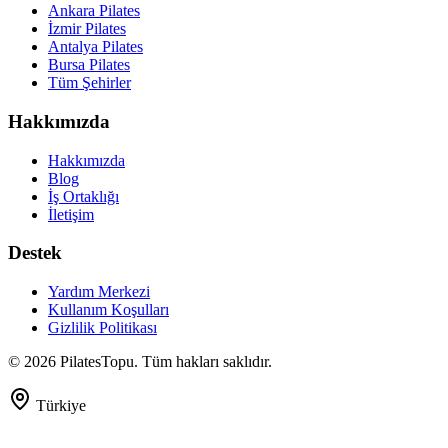
Ankara Pilates
İzmir Pilates
Antalya Pilates
Bursa Pilates
Tüm Şehirler
Hakkımızda
Hakkımızda
Blog
İş Ortaklığı
İletişim
Destek
Yardım Merkezi
Kullanım Koşulları
Gizlilik Politikası
©
2026
PilatesTopu. Tüm hakları saklıdır.
Türkiye