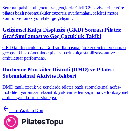
Serebral palsi tanılı çocuk ve gençlerde GMFCS seviyelerine göre
pilates bazlı nöromüsküler egzersiz uyarlamaları, selektif motor
kontrol ve fonksiyonel denge gelişimi.
Gelişimsel Kalça Displazisi (GKD) Sonrası Pilates:
Graf Sınıflaması ve Geç Çocukluk Takibi
GKD tanılı çocuklarda Graf sınıflamasına göre erken tedavi sonrası
geç çocukluk döneminde pilates bazlı kalça stabilizasyonu ve
ambulatuar performans.
Duchenne Musküler Distrofi (DMD) ve Pilates:
Submaksimal Aktivite Rehberi
DMD tanılı çocuk ve gençlerde pilates bazlı submaksimal nefes-
mobilite uyarlaması; eksantrik yüklenmeden kaçınma ve fonksiyonel
ambulasyon koruma stratejisi.
Tüm Yazılara Dön