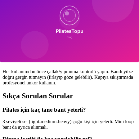
ilerledikçe direnci artırabilirsiniz. Tek bant alacaksanız yeşil
(medium) en çok kullanılan seviyedir.
5. Bakım ve Dayanıklılık
Direkt güneşten uzak tutun (lateks kurur, çatlar). Kullanım sonrası
talk pudrası sürerseniz yapışmayı önler. Tırnak ve takı ile temas
ettirmeyin. İyi bir bant 2-3 yıl dayanır.
6. Güvenli Kullanım
Her kullanımdan önce çatlak/yıpranma kontrolü yapın. Bandı yüze
doğru gergin tutmayın (fırlayıp göze gelebilir). Kapıya sıkıştırmada
profesyonel ankor kullanın.
Sıkça Sorulan Sorular
Pilates için kaç tane bant yeterli?
3 seviyeli set (light-medium-heavy) çoğu kişi için yeterli. Mini loop
bant da ayrıca alınmalı.