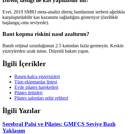
Direnç lastiği ile kas yapılabilir mi?
Evet. 2019 SMRJ meta-analizi direnç bantlarının serbest ağırlıkla
karşılaştırılabilir kas kazanımı sağladığını gösteriyor (özellikle
başlangıç-orta seviyede).
Bant kopma riskini nasıl azaltırım?
Bandı orijinal uzunluğunun 2.5 katından fazla germeyin. Keskin
yüzeylerden uzak tutun. Düzenli bakım yapın.
İlgili İçerikler
Basen-kalça egzersizleri
Tüm ekipmanlar listesi
Evde pilates hareketleri
Pilates ürünleri
Pilates salonları şehir rehberi
İlgili Yazılar
Serebral Palsi ve Pilates: GMFCS Seviye Bazlı
Yaklaşım