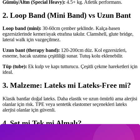
Gümüş/Altın (Special Heavy):
4.5+ kg. Atletik performans.
2. Loop Band (Mini Band) vs Uzun Bant
Loop band (mini):
30-60cm çember şeklinde. Kalça-basen
egzersizlerinde kemer/ayak etrafına takılır. Clamshell, glute bridge,
lateral walk için vazgeçilmez.
Uzun bant (therapy band):
120-200cm düz. Kol egzersizleri,
esneme, bacak uzatma çeşitliliği sunar. Tutuş kolu eklenebilir.
Tüp (tube):
Ek kulp ve kapı tutturucu. Çeşitli çekme hareketleri için
ideal.
3. Malzeme: Lateks mi Lateks-Free mi?
Klasik bantlar doğal lateks. Daha elastik ve uzun ömürlü ama alerjisi
olanlar için risk. TPE veya sentetik elastomer seçenekleri lateks
alerjisi olanlar için güvenli.
4. Set mi Tek mi Almalı?
Yeni başlayanlar için 3-5 seviyeli set (300-600 TL) ideal. Egzersiz