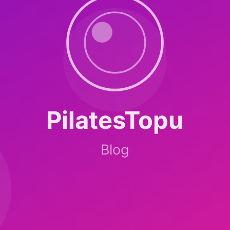
ak.
ı) ve arteryel bölgeler kaçınılmalı. Kanama bozukluğu, antikoagülan k
ideal.