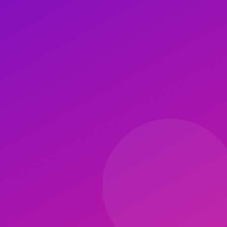
Ayak kemeri (plantar fasya):
Ayakta, top altında, 2-3 dakika her ay
Gluteus medius:
Yan yatış, top kalça yanı altında, 90 sn.
Piriformis:
Oturur, top kalça arkası altında, 90-120 sn.
Rhomboidler (üst sırt):
Sırtüstü, top scapula iç kenarında, 60 sn.
Boyun (suboksipital):
Sırtüstü, top kafatası tabanında, 30-45 sn.
Güvenlik ve Kontrendikasyonlar
Omurga üzerine direkt koyulmaz (vertebra). Karotid arter (boyun yan
Sıkça Sorulan Sorular
Tenis topu kullanılabilir mi?
Evet, daha yumuşak alternatif. Lacrosse yoğunluğa alışık olmayanlara 
Günde kaç seans?