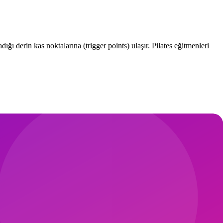
ğı derin kas noktalarına (trigger points) ulaşır. Pilates eğitmenleri
izyoterapi ve pilates pratiğinin temel taşıdır. Lokal basınç + 60-90