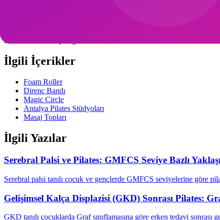
1 seans, 15-20 dakika yeterli. Aşırı kullanım yumuşak doku iltihabına y
Hamile kullanabilir mi?
Sırt üst kısmı ve ayak güvenli. Karın ve bel kullanılmamalı.
İlgili İçerikler
Foam Roller
Direnç Bandı
Magic Circle
Antalya Pilates Stüdyoları
Masaj Topları
İlgili Yazılar
Serebral Palsi ve Pilates: GMFCS Seviye Bazlı Yakla
Serebral palsi tanılı çocuk ve gençlerde GMFCS seviyelerine göre pila
Gelişimsel Kalça Displazisi (GKD) Sonrası Pilates: G
GKD tanılı çocuklarda Graf sınıflamasına göre erken tedavi sonrası g