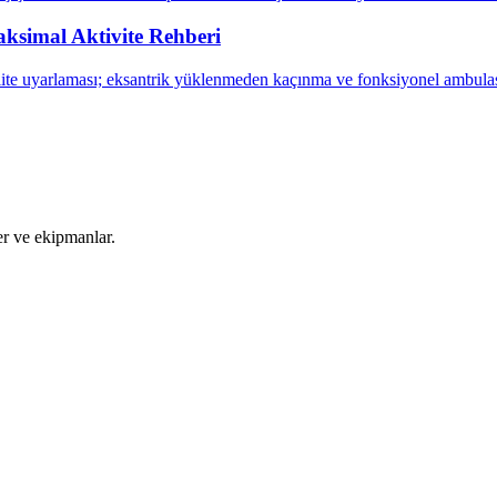
ksimal Aktivite Rehberi
ite uyarlaması; eksantrik yüklenmeden kaçınma ve fonksiyonel ambulas
ler ve ekipmanlar.