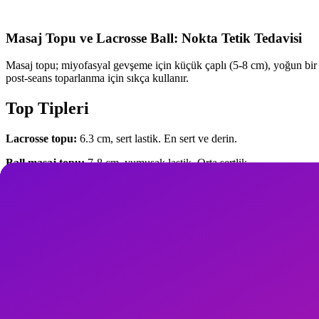
Masaj Topu ve Lacrosse Ball: Nokta Tetik Tedavisi
Masaj topu; miyofasyal gevşeme için küçük çaplı (5-8 cm), yoğun bir top
post-seans toparlanma için sıkça kullanır.
Top Tipleri
Lacrosse topu:
6.3 cm, sert lastik. En sert ve derin.
Ball masaj topu:
7-8 cm, yumuşak lastik. Orta sertlik.
Spiky ball:
Dikenli yüzeyli, yüzeysel ağrı için.
Double/peanut ball:
İki top birleşik, omurga iki yanı için ideal.
Trigger Point Teorisi
Trigger point; aşırı gergin kas lifleri grubunun oluşturduğu hiperirit
saniye bekleme ile nodül gevşer.
Bölgelere Özel Teknikler