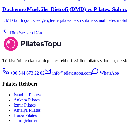
Duchenne Musküler Distrofi (DMD) ve Pilates: Subma
DMD tanılı çocuk ve gençlerde pilates bazlı submaksimal nefes-mobil
Tüm Yazılara Dön
Türkiye’nin en kapsamlı pilates rehberi. 81 ilde pilates salonları, ders
+90 544 673 22 02
info@pilatestopu.com
WhatsApp
Pilates Rehberi
İstanbul Pilates
Ankara Pilates
İzmir Pilates
Antalya Pilates
Bursa Pilates
Tüm Şehirler