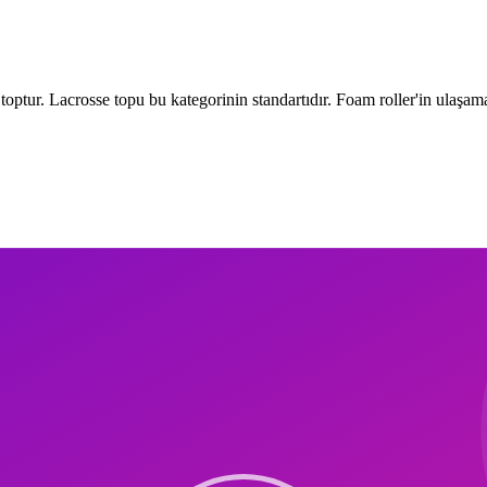
tur. Lacrosse topu bu kategorinin standartıdır. Foam roller'in ulaşamadı
abl nodül. Travell ve Simons'ın 1983'te tanımladığı bu kavram günümüzde f