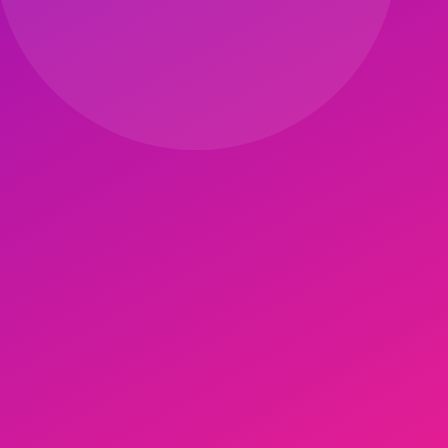
ullanımı, akut yaralanma durumunda hekim onayı gerekir.