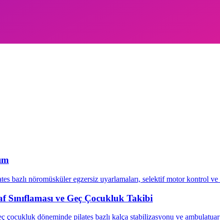
ol açabilir.
şım
tes bazlı nöromüsküler egzersiz uyarlamaları, selektif motor kontrol ve
raf Sınıflaması ve Geç Çocukluk Takibi
eç çocukluk döneminde pilates bazlı kalça stabilizasyonu ve ambulatua